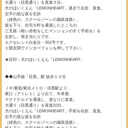
大通り（目黒通り）を直進５分。
犬のほいくえん「LEMONHEART」過ぎて左折、直進。
右手の急な坂を右折
（緑色の、スクールゾーンの舗装道路）、
坂を下り、住宅６軒を通過したところの
三叉路（暗い赤色をしたマンションのすぐ手前を）を
左折し、突き当たりです。
エクセレント白金台・302号です。
１階玄関でインターフォンを押して下さい。
★目印：犬のほいくえん「LEMONHEART」
◆◆山手線「目黒」駅 徒歩１０分
ＪＲ/東急/東京メトロ・目黒駅より…
東口（アトレ１）より出て、牛丼屋、
マクドナルドを通過し、道なりに直進。
大通り（目黒通り）を直進10分。
犬のほいくえん「LEMONHEART」手前を右折、直進。
右手の急な坂を右折
（緑色の、スクールゾーンの舗装道路）、
坂を下り、住宅６軒を通過したところの