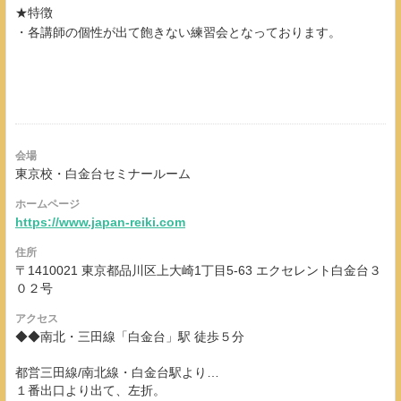
★特徴
・各講師の個性が出て飽きない練習会となっております。
会場
東京校・白金台セミナールーム
ホームページ
https://www.japan-reiki.com
住所
〒1410021 東京都品川区上大崎1丁目5-63 エクセレント白金台３
０２号
アクセス
◆◆南北・三田線「白金台」駅 徒歩５分
都営三田線/南北線・白金台駅より…
１番出口より出て、左折。