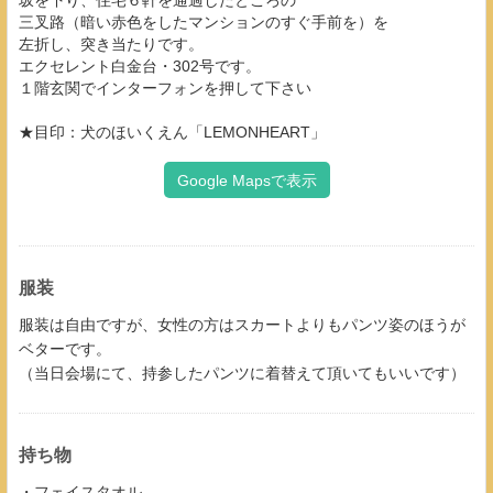
三叉路（暗い赤色をしたマンションのすぐ手前を）を
左折し、突き当たりです。
エクセレント白金台・302号です。
１階玄関でインターフォンを押して下さい
★目印：犬のほいくえん「LEMONHEART」
Google Mapsで表示
服装
服装は自由ですが、女性の方はスカートよりもパンツ姿のほうが
ベターです。
（当日会場にて、持参したパンツに着替えて頂いてもいいです）
持ち物
・フェイスタオル