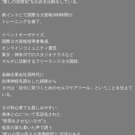
"癒しの習慣化"を広める活動をしている。
南インドにて国際ヨガ資格300時間の
トレーニングを修了。
イベントオーガナイズ、
国際ヨガ資格指導者養成、
オンラインコミュニティ運営、
東京・神奈川でのスタジオクラスなど
マルチに活動するフリーランスヨガ講師。
金融企業会社員時代に
自律神経失調をした経験から
ヨガは「自分に気づくためのセルフケアツール」ということを伝えて
いる。
ヨガ初心者でも親しみやすい
身体と心について言語化された
"怪我をさせないヨガ"と、
低音の落ち着いた声で誘う
"眠りの質が高まる誘導瞑想"に定評がある。