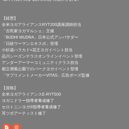
【経歴】
全米ヨガアライアンスRYT200講座講師担当
「古民家ヨガマルシェ」主催
「BUDHI MUDRA」日本公式アンバサダー
「日経ウーマンエキスポ」登壇
小杉湯ハラカド×花王ヨガイベント担当
品川シーズンテラスオンラインイベント登壇
アンダーアーマーコミュニティクラス担当
都立潮風公園でのパークヨガイベント登壇
「サプリメントメーカーVITAS」広告ポーズ監修
【資格】
全米ヨガアライアンスE-RYT500
ヨガニドラー指導者養成修了
セロトニンヨガ®指導者養成修了
耳ツボアーティスト修了