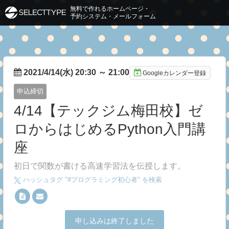
無料で作れるホームページ・
予約システム・メールフォーム
2021/4/14(水) 20:30
～
21:00
Googleカレンダー登録
申込締切
4/14【テックジム梅田校】ゼ
ロからはじめるPython入門講
座
初日で関数が書ける高速学習法を伝授します。
ハッシュタグ "#
プログラミング初心者
" を検索
申し込みは終了しました