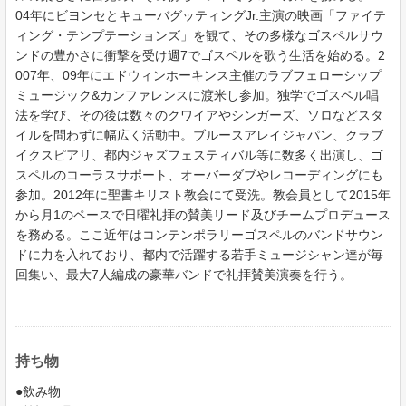
04年にビヨンセとキューバグッティングJr.主演の映画「ファイテ
ィング・テンプテーションズ」を観て、その多様なゴスペルサウ
ンドの豊かさに衝撃を受け週7でゴスペルを歌う生活を始める。2
007年、09年にエドウィンホーキンス主催のラブフェローシップ
ミュージック&カンファレンスに渡米し参加。独学でゴスペル唱
法を学び、その後は数々のクワイアやシンガーズ、ソロなどスタ
イルを問わずに幅広く活動中。ブルースアレイジャパン、クラブ
イクスピアリ、都内ジャズフェスティバル等に数多く出演し、ゴ
スペルのコーラスサポート、オーバーダブやレコーディングにも
参加。2012年に聖書キリスト教会にて受洗。教会員として2015年
から月1のペースで日曜礼拝の賛美リード及びチームプロデュース
を務める。ここ近年はコンテンポラリーゴスペルのバンドサウン
ドに力を入れており、都内で活躍する若手ミュージシャン達が毎
回集い、最大7人編成の豪華バンドで礼拝賛美演奏を行う。
持ち物
●飲み物