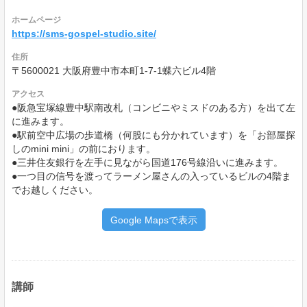
ホームページ
https://sms-gospel-studio.site/
住所
〒5600021 大阪府豊中市本町1-7-1蝶六ビル4階
アクセス
●阪急宝塚線豊中駅南改札（コンビニやミスドのある方）を出て左
に進みます。
●駅前空中広場の歩道橋（何股にも分かれています）を「お部屋探
しのmini mini」の前におります。
●三井住友銀行を左手に見ながら国道176号線沿いに進みます。
●一つ目の信号を渡ってラーメン屋さんの入っているビルの4階ま
でお越しください。
Google Mapsで表示
講師