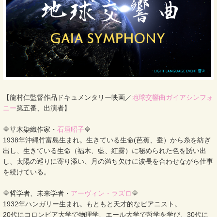
【龍村仁監督作品ドキュメンタリー映画／
地球交響曲ガイアシンフォ
ニー
第五番、出演者】
🔷草木染織作家・
石垣昭子
🔷
1938年沖縄竹富島生まれ。生きている生命(芭蕉、蚕）から糸を紡ぎ
出し、生きている生命（福木、藍、紅露）に秘められた色を誘い出
し、太陽の巡りに寄り添い、月の満ち欠けに波長を合わせながら仕事
を続けている。
🔷哲学者、未来学者・
アーヴィン・ラズロ
🔷
1932年ハンガリー生まれ。もともと天才的なピアニスト。
20代にコロンビア大学で物理学、エール大学で哲学を学び、30代に