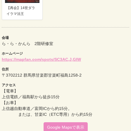
【再会】14世ダラ
イラマ法王
会場
ら・ら・かんら 2階研修室
ホームページ
https://mapfan.com/spots/SC3AC,J,GIW
住所
〒3702212 群馬県甘楽郡甘楽町福島1258-2
アクセス
【電車】
上信電鉄／福島駅から徒歩15分
【お車】
上信越自動車道／富岡ICから約15分。
または、甘楽IC（ETC専用）から約15分
Google Mapsで表示