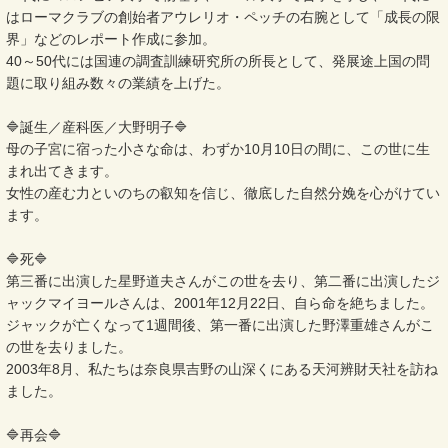
はローマクラブの創始者アウレリオ・ペッチの右腕として「成長の限
界」などのレポート作成に参加。
40～50代には国連の調査訓練研究所の所長として、発展途上国の問
題に取り組み数々の業績を上げた。
🔷誕生／産科医／大野明子🔷
母の子宮に宿った小さな命は、わずか10月10日の間に、この世に生
まれ出てきます。
女性の産む力といのちの叡知を信じ、徹底した自然分娩を心がけてい
ます。
🔷死🔷
第三番に出演した星野道夫さんがこの世を去り、第二番に出演したジ
ャックマイヨールさんは、2001年12月22日、自ら命を絶ちました。
ジャックが亡くなって1週間後、第一番に出演した野澤重雄さんがこ
の世を去りました。
2003年8月、私たちは奈良県吉野の山深くにある天河辨財天社を訪ね
ました。
🔷再会🔷