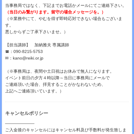
当事務局ではなく、下記までお電話かメールにてご連絡下さい。
（当日のみ繋がります。留守の場合メッセージを。）
（※業務中にて、やむを得ず即時応対できない場合もございま
す。
悪しからずご了承下さいませ。）
【担当講師】 加納雅夫 専属講師
☎：090-8215-5753
✉：kano@reiki.or.jp
（※事務局は、夜間や土日祝はお休みで無人になります。
イベント前日の夕方４時以降～当日に事務局にメールで
ご連絡頂いた場合、拝見することがかなわないため、
上記へご連絡頂いています。）
キャンセルポリシー
―――――――
ご入金後のキャンセルにはキャンセル料及び手数料が発生致しま