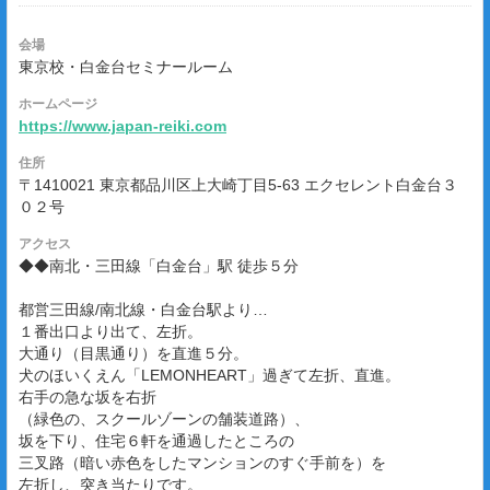
会場
東京校・白金台セミナールーム
ホームページ
https://www.japan-reiki.com
住所
〒1410021 東京都品川区上大崎丁目5-63 エクセレント白金台３
０２号
アクセス
◆◆南北・三田線「白金台」駅 徒歩５分
都営三田線/南北線・白金台駅より…
１番出口より出て、左折。
大通り（目黒通り）を直進５分。
犬のほいくえん「LEMONHEART」過ぎて左折、直進。
右手の急な坂を右折
（緑色の、スクールゾーンの舗装道路）、
坂を下り、住宅６軒を通過したところの
三叉路（暗い赤色をしたマンションのすぐ手前を）を
左折し、突き当たりです。