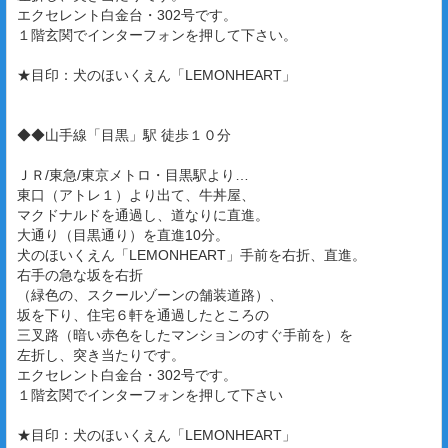
エクセレント白金台・302号です。
１階玄関でインターフォンを押して下さい。
★目印：犬のほいくえん「LEMONHEART」
◆◆山手線「目黒」駅 徒歩１０分
ＪＲ/東急/東京メトロ・目黒駅より…
東口（アトレ１）より出て、牛丼屋、
マクドナルドを通過し、道なりに直進。
大通り（目黒通り）を直進10分。
犬のほいくえん「LEMONHEART」手前を右折、直進。
右手の急な坂を右折
（緑色の、スクールゾーンの舗装道路）、
坂を下り、住宅６軒を通過したところの
三叉路（暗い赤色をしたマンションのすぐ手前を）を
左折し、突き当たりです。
エクセレント白金台・302号です。
１階玄関でインターフォンを押して下さい
★目印：犬のほいくえん「LEMONHEART」