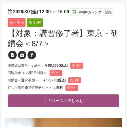
2026/8/7(金) 12:00
～
16:00
Googleカレンダー登録
●
受付中
残り3
枠
【対象：講習修了者】東京・研
鑽会＜8/7＞
研鑽会回数券 6回分 ：
￥88,000(税込)
受付中
回数券参加＜2回目以降＞
受付中
研鑽会＜通常参加＞ ：
￥17,600(税込)
受付中
灯し手講習修了特典チケット ：
無料
受付中
このコースに申し込む