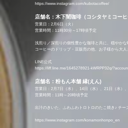
https://www.instagram.com/kubotacoffee/
店舗名：木下闇珈琲（コシタヤミコーヒ
営業日：2月6日（火）
営業時間：11時30分～17時頃予定
浅煎り／深煎りの個性豊かな珈琲と共に、穏やかな
コーヒーのドリップ・豆販売の他、お子様から大人
LINE公式
https://liff.line.me/1645278921-kWRPP32q/?accou
店舗名：粉もん本舗 縁(えん)
営業日：2月7日（水）、14日（水）、21日（水）、
営業時間：11時～20時頃予定
出汁のきいた、ふわふわトロトロのたこ焼き♪ チ
https://www.instagram.com/konamonhonpo_en