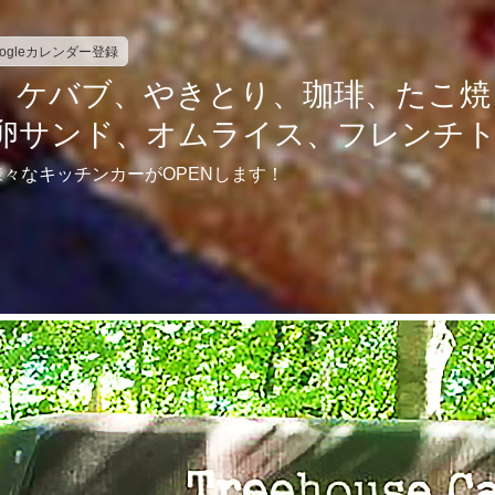
oogleカレンダー登録
】ケバブ、やきとり、珈琲、たこ焼
卵サンド、オムライス、フレンチ
々なキッチンカーがOPENします！