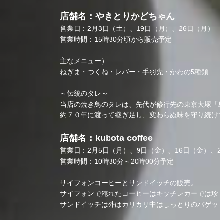
店舗名：やきとりかどちゃん
営業日：2月3日（土）、19日（月）、26日（月）
営業時間：15時30分頃から販売予定
主なメニュー）
ねぎま・つくね・レバー・手羽先・かわの5種類
～伝統のタレ～
当店の焼き鳥のタレは、先代が修行先の東京大塚「
約７０年に渡って継ぎ足し、変わらぬ味を守り続け
店舗名：kubota coffee
営業日：2月5日（月）、9日（金）、16日（金）、2
営業時間：10時30分～20時00分予定
サイフォンコーヒーとサンドイッチの販売。
サイフォンで淹れたコーヒーはキッチンカーでは珍
サンドイッチは外はカリカリ中はしっとりのバゲッ