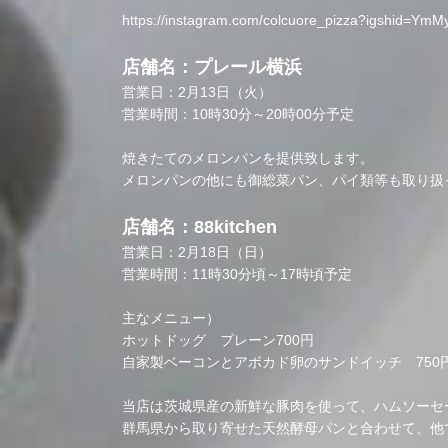
https://instagram.com/colcuore_pizza?igshid=Y
店舗名：プレール横浜
営業日：2月13日（火）
営業時間：10時30分～20時00分予定
焼きたてのメロンパンを提供致します。
メロンパンの他にも御総菜パン、パイ類等も取り扱
店舗名：88kitchen
営業日：2月18日（日）
営業時間：11時30分頃～17時頃予定
主なメニュー）
ホットドッグ プレーン700円
自家製ベーコンとアボカド卵のサンドイッチ 750
当店は茨城県産の新鮮な豚肉を使って、ハムソーセ
群馬県から取り寄せた天然酵母パンと合わせて、他