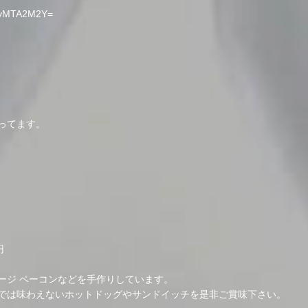
mMyMTA2M2Y=
ってます。
円
ージ ベーコンなどを手作りしています。
では味わえないホットドッグやサンドイッチを是非ご賞味下さい。