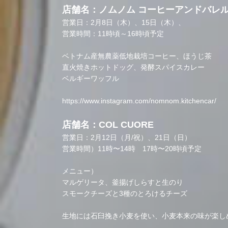
店舗名：ノムノム コーヒーアンドバレ
営業日：2月8日（木）、15日（木）、
営業時間：11時頃～16時頃予定
ベトナム産無農薬低地栽培コーヒー、ほうじ茶
直火焼きホットドッグ、発酵スパイスカレー
ベルギーワッフル
https://www.instagram.com/nomnom.kitchencar/
店舗名：COL CUORE
営業日：2月12日（月/祝）、21日（日）
営業時間）11時〜14時 17時〜20時頃予定
メニュー）
マルゲリータ、釜揚げしらすと生のり
スモークチーズと3種のとろけるチーズ
生地には石臼挽き小麦を使い、小麦本来の味が楽し