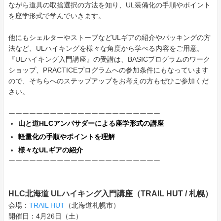
ながら道具の取捨選択の方法を知り、UL装備化の手順やポイント
を座学形式で学んでいきます。
他にもシェルターやストーブなどULギアの紹介やパッキングの方
法など、ULハイキングを様々な角度から学べる内容をご用意。
『ULハイキング入門講座』の受講は、BASICプログラムのワーク
ショップ、PRACTICEプログラムへの参加条件にもなっています
ので、そちらへのステップアップをお考えの方もぜひご参加くだ
さい。
ーーーーーーーーーーーーーーーーーーーーーー
山と道HLCアンバサダーによる座学形式の講座
軽量化の手順やポイントを理解
様々なULギアの紹介
ーーーーーーーーーーーーーーーーーーーーーー
HLC北海道 ULハイキング入門講座（TRAIL HUT / 札幌）
会場：
TRAIL HUT
（北海道札幌市）
開催日：4月26日（土）