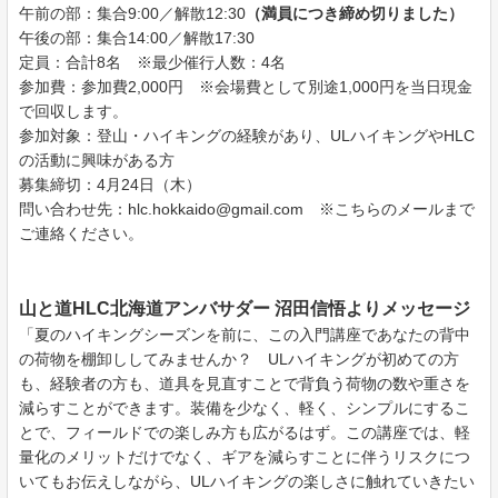
午前の部：集合9:00／解散12:30
（満員につき締め切りました）
午後の部：集合14:00／解散17:30
定員：合計8名 ※最少催行人数：4名
参加費：参加費2,000円 ※会場費として別途1,000円を当日現金
で回収します。
参加対象：登山・ハイキングの経験があり、ULハイキングやHLC
の活動に興味がある方
募集締切：4月24日（木）
問い合わせ先：hlc.hokkaido@gmail.com ※こちらのメールまで
ご連絡ください。
山と道HLC北海道アンバサダー 沼田信悟よりメッセージ
「夏のハイキングシーズンを前に、この入門講座であなたの背中
の荷物を棚卸ししてみませんか？ ULハイキングが初めての方
も、経験者の方も、道具を見直すことで背負う荷物の数や重さを
減らすことができます。装備を少なく、軽く、シンプルにするこ
とで、フィールドでの楽しみ方も広がるはず。この講座では、軽
量化のメリットだけでなく、ギアを減らすことに伴うリスクにつ
いてもお伝えしながら、ULハイキングの楽しさに触れていきたい