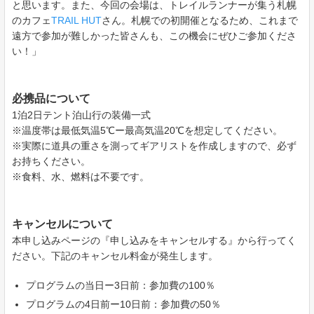
と思います。また、今回の会場は、トレイルランナーが集う札幌
のカフェ
TRAIL HUT
さん。札幌での初開催となるため、これまで
遠方で参加が難しかった皆さんも、この機会にぜひご参加くださ
い！」
必携品について
1泊2日テント泊山行の装備一式
※温度帯は最低気温5℃ー最高気温20℃を想定してください。
※実際に道具の重さを測ってギアリストを作成しますので、必ず
お持ちください。
※食料、水、燃料は不要です。
キャンセルについて
本申し込みページの『申し込みをキャンセルする』から行ってく
ださい。下記のキャンセル料金が発生します。
プログラムの当日ー3日前：参加費の100％
プログラムの4日前ー10日前：参加費の50％