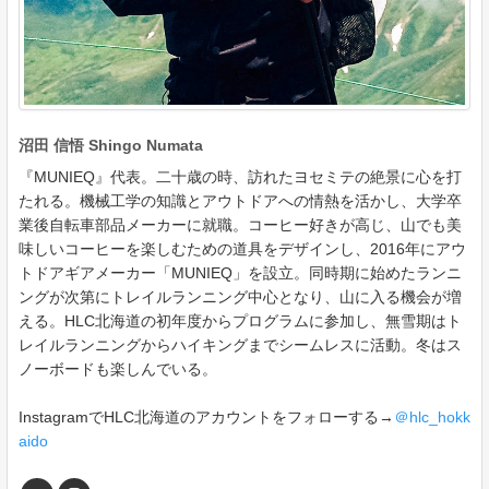
沼田 信悟 Shingo Numata
『MUNIEQ』代表。二十歳の時、訪れたヨセミテの絶景に心を打
たれる。機械工学の知識とアウトドアへの情熱を活かし、大学卒
業後自転車部品メーカーに就職。コーヒー好きが高じ、山でも美
味しいコーヒーを楽しむための道具をデザインし、2016年にアウ
トドアギアメーカー「MUNIEQ」を設立。同時期に始めたランニ
ングが次第にトレイルランニング中心となり、山に入る機会が増
える。HLC北海道の初年度からプログラムに参加し、無雪期はト
レイルランニングからハイキングまでシームレスに活動。冬はス
ノーボードも楽しんでいる。
InstagramでHLC北海道のアカウントをフォローする→
＠hlc_hokk
aido