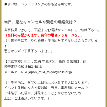
◆食べ物、ペットドリンクの持ち込み可です。
当日、急なキャンセルや緊急の連絡先は？
当事務局ではなく、下記までお電話かメールにてご連絡下さい。
（当日のみ繋がります。留守の場合メッセージを。）
（※業務中にて、やむを得ず即時応対できない場合もございま
す。
悪しからずご了承下さいませ。）
【東京本校】担当：加納 専属講師、高原 専属講師、他
携帯電話 080-3493-4016
メールアドレス japan_reiki_tokyo@reiki.or.jp
（※事務局は、夜間や土日祝はお休みで無人になります。
イベント前日の夕方４時以降～当日に事務局にメールで
ご連絡頂いた場合、拝見することがかなわないため、
上記へご連絡頂いています。）