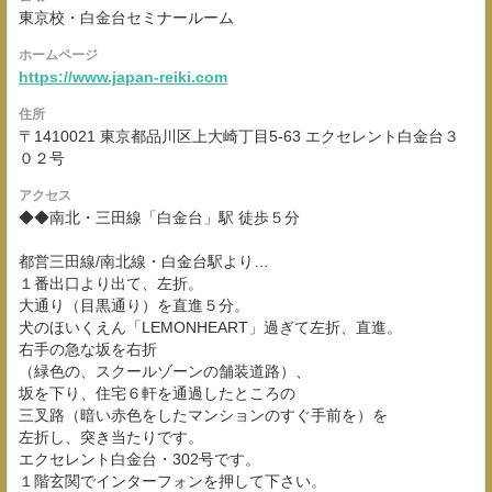
東京校・白金台セミナールーム
ホームページ
https://www.japan-reiki.com
住所
〒1410021 東京都品川区上大崎丁目5-63 エクセレント白金台３
０２号
アクセス
◆◆南北・三田線「白金台」駅 徒歩５分
都営三田線/南北線・白金台駅より…
１番出口より出て、左折。
大通り（目黒通り）を直進５分。
犬のほいくえん「LEMONHEART」過ぎて左折、直進。
右手の急な坂を右折
（緑色の、スクールゾーンの舗装道路）、
坂を下り、住宅６軒を通過したところの
三叉路（暗い赤色をしたマンションのすぐ手前を）を
左折し、突き当たりです。
エクセレント白金台・302号です。
１階玄関でインターフォンを押して下さい。