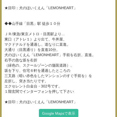
★目印：犬のほいくえん「LEMONHEART」
◆◆山手線「目黒」駅 徒歩１０分
ＪＲ/東急/東京メトロ・目黒駅より…
東口（アトレ１）より出て、牛丼屋、
マクドナルドを通過し、道なりに直進。
大通り（目黒通り）を直進10分。
犬のほいくえん「LEMONHEART」手前を右折、直進。
右手の急な坂を右折
（緑色の、スクールゾーンの舗装道路）、
坂を下り、住宅６軒を通過したところの
三叉路（暗い赤色をしたマンションのすぐ手前を）を
左折し、突き当たりです。
エクセレント白金台・302号です。
１階玄関でインターフォンを押して下さい
★目印：犬のほいくえん「LEMONHEART」
Google Mapsで表示