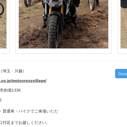
（埼玉・川越）
Goo
.co.jp/motocrossvillage/
越市的場1336
分
・普通車・バイクでご来場いただ
口付近までお越しください。