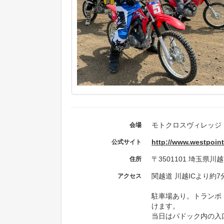
モトクロスヴィレッジ
会場
http://www.westpoint
公式サイト
〒3501101 埼玉県川
住所
関越道 川越ICより約7
アクセス
駐車場あり。トランポ
けます。
当日はパドック内の入