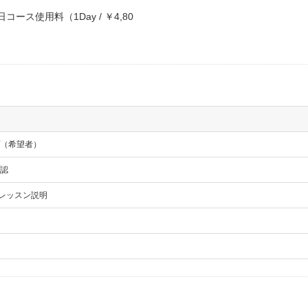
ース使用料（1Day / ￥4,80
（希望者）
認
 レッスン説明