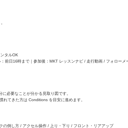
。
く。
ンタルOK
日16時まで｜参加後：MKT レッスンナビ / 走行動画 / フォローメ
s 3 は、今の自分に必要なことが分かる見取り図です。
、慣れてきた方は Conditions を目安に進めます。
イクの倒し方 / アクセル操作 / 上り・下り / フロント・リアアップ