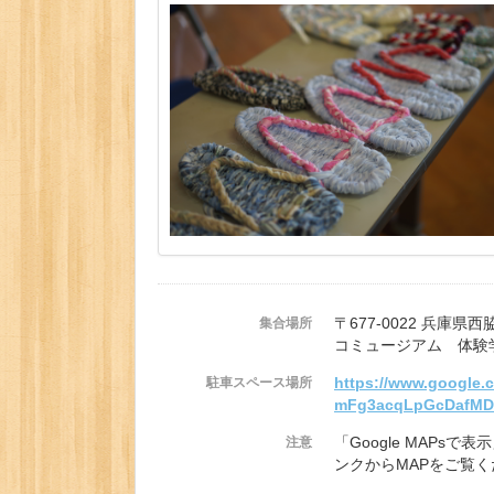
〒677-0022 兵庫県
集合場所
コミュージアム 体験
https://www.google.
駐車スペース場所
mFg3acqLpGcDafMDv
「Google MAPs
注意
ンクからMAPをご覧く