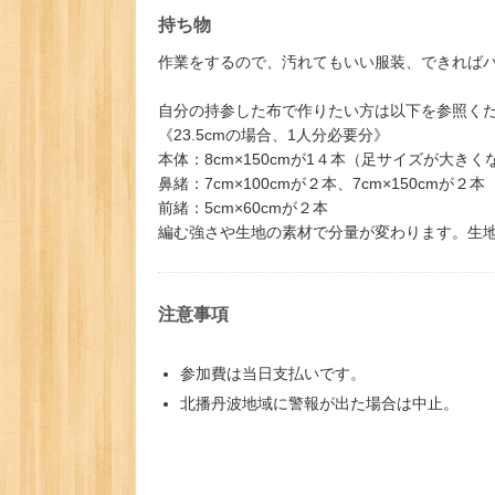
持ち物
作業をするので、汚れてもいい服装、できれば
自分の持参した布で作りたい方は以下を参照く
《23.5cmの場合、1人分必要分》
本体：8cm×150cmが1４本（足サイズが大き
鼻緒：7cm×100cmが２本、7cm×150cmが２本
前緒：5cm×60cmが２本
編む強さや生地の素材で分量が変わります。生
注意事項
参加費は当日支払いです。
北播丹波地域に警報が出た場合は中止。