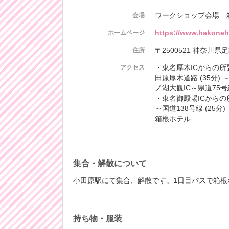
ワークショップ会場 
会場
https://www.hakoneho
ホームページ
〒2500521 神奈川
住所
・東名厚木ICからの所
アクセス
田原厚木道路 (35分) 
ノ湖大観IC～県道75号
・東名御殿場ICからの
～国道138号線 (25分)
箱根ホテル
集合・解散について
小田原駅にて集合、解散です。1日目バスで箱根
持ち物・服装