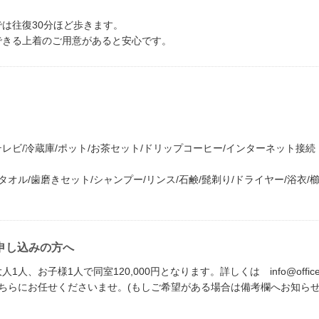
は往復30分ほど歩きます。
できる上着のご用意があると安心です。
レビ/冷蔵庫/ポット/お茶セット/ドリップコーヒー/インターネット接続（W
オル/歯磨きセット/シャンプー/リンス/石鹸/髭剃り/ドライヤー/浴衣/
申し込みの方へ
お子様1人で同室120,000円となります。詳しくは info@office
ちらにお任せくださいませ。(もしご希望がある場合は備考欄へお知らせ