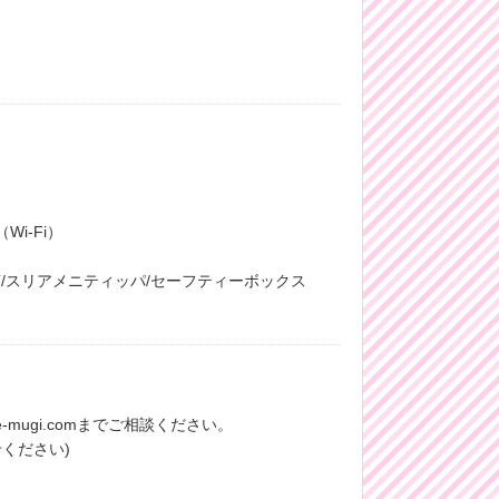
i-Fi）
櫛/スリアメニティッパ/セーフティーボックス
-mugi.comまでご相談ください。
ください)