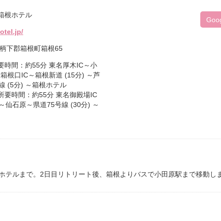
箱根ホテル
Goo
tel.jp/
県足柄下郡箱根町箱根65
要時間：約55分 東名厚木IC～小
～箱根口IC～箱根新道 (15分) ～芦
線 (5分) ～箱根ホテル
所要時間：約55分 東名御殿場IC
 ～仙石原～県道75号線 (30分) ～
ホテルまで。2日目リトリート後、箱根よりバスで小田原駅まで移動し