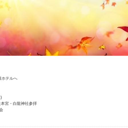
箱根ホテルへ
)
社本宮・白龍神社参拝
会