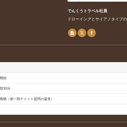
でんくうトラベル社員
ドローイングとサイアノタイプ
開始
憩30分
再開（第一部チャット質問の返答）