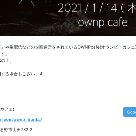
プ』や生配信などの企画運営をされている
OWNPcafe(オウンピーカフェ
ます。
認の上、
期する場合もございます。
ーカフェ)
Goo
ram.com/ownp_bunka/
きる野市山田732-2