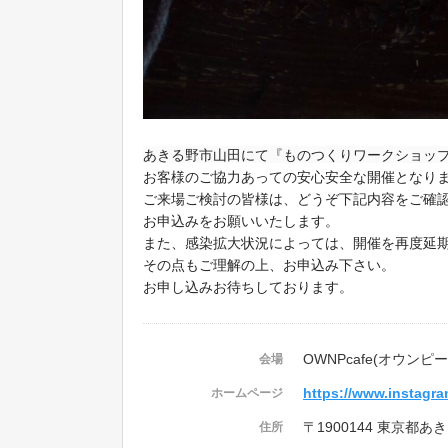
あきる野市山田にて
『ものつくりワークショッ
お客様のご協力あっての
安心安全な開催となり
ご来場ご検討の皆様は、
どうぞ下記内容をご確
お申込みをお願いいたします。
また、感染拡大状況によっては、
開催を再度延
その点もご理解の上、お申込み下さい。
お申し込みお待ちしております。
OWNPcafe(オウンピ
会場
https://www.instag
ホームページ
〒1900144 東京都あ
住所