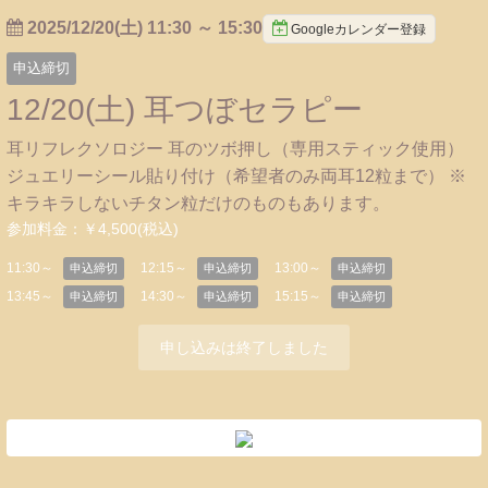
2025/12/20(土) 11:30
～
15:30
Googleカレンダー登録
申込締切
12/20(土) 耳つぼセラピー
耳リフレクソロジー 耳のツボ押し（専用スティック使用）
ジュエリーシール貼り付け（希望者のみ両耳12粒まで） ※
キラキラしないチタン粒だけのものもあります。
参加料金：￥4,500(税込)
11:30～
12:15～
13:00～
申込締切
申込締切
申込締切
13:45～
14:30～
15:15～
申込締切
申込締切
申込締切
申し込みは終了しました