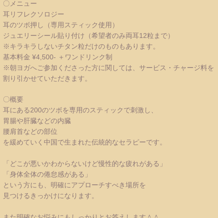
〇メニュー
耳リフレクソロジー
耳のツボ押し（専用スティック使用）
ジュエリーシール貼り付け（希望者のみ両耳12粒まで）
※キラキラしないチタン粒だけのものもあります。
基本料金 ¥4,500- ＋ワンドリンク制
※朝ヨガへご参加くださった方に関しては、サービス・チャージ料を
割り引かせていただきます。
〇概要
耳にある200のツボを専用のスティックで刺激し、
胃腸や肝臓などの内臓
腰肩首などの部位
を緩めていく中国で生まれた伝統的なセラピーです。
「どこが悪いかわからないけど慢性的な疲れがある」
「身体全体の倦怠感がある」
という方にも、明確にアプローチすべき場所を
見つけるきっかけになります。
また明確なお悩みにもしっかりとお答えします＾＾