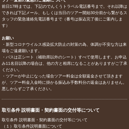
前日17時までは、下記のでんくうトラベル電話番号まで。それ以降は
できれば下記メール、もしくは当日のツアー開始30分前から繋がるス
タッフの緊急連絡先電話番号まで（番号は振込完了後にご案内しま
す）
お願い
・新型コロナウイルス感染拡大防止の対策の為、体調が不安な方は来
場をご遠慮願います。
・バスは正シート（補助席以外のシート）すべて使用します。お申込
み11名目以降の場合は、他の方と相席になることがありますがご了承
ください。
・ツアーが中止になった場合ツアー料金は全額返金させて頂きます
が、ツアー料金入金時に掛かる振込み手数料分の返金はありません。
悪しからずご了承ください。
取引条件 説明書面・契約書面の交付等について
取引条件 説明書面・契約書面の交付等について
（１）取引条件説明書面について