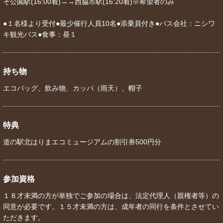
そ公園駅(16:00着)→→西脇市駅(16:20着)※希望者のみ
●１名様より受付●最少催行人員10名●添乗員付き●バス会社：ニシワ
キ観光バス●食事：昼１
持ち物
エコバッグ、飲み物、カッパ（雨天）、帽子
特典
道の駅北はりまエコミュージアムの割引券500円分
参加資格
１８才未満の方が単独でご参加の場合は、法定代理人（親権者等）の
同意が必要です。１５才未満の方は、成年者の同行を条件とさせてい
ただきます。