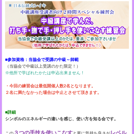
■参加資格：当協会で受講の中級～師範
（当協会で中級以上受講のかた限定！）
※他所で学ばれたかたは申込出来ません！
・今回の練習会は最低開催人数2名となります。
２名に満たなかった場合は中止とさせて頂きます​​​​​。
■詳細
シンボルのエネルギーの違いを感じ、使い方を知る会です。
３つの手技を使いこなす
レベル
この
と更に気持ち良さが