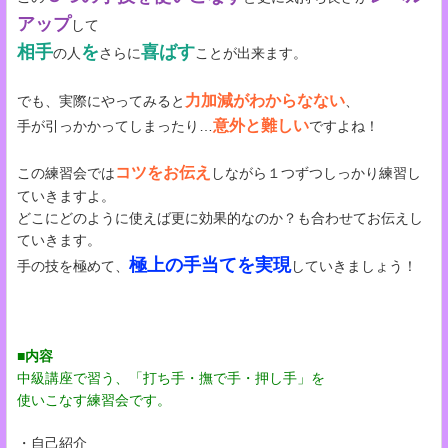
アップ
して
相手
を
喜ばす
の人
さらに
ことが出来ます。
力加減がわからなない
でも、実際にやってみると
、
意外と難しい
手が引っかかってしまったり…
ですよね！
コツをお伝え
この練習会では
しながら１つずつしっかり練習し
ていきますよ。
どこにどのように使えば更に効果的なのか？も合わせてお伝えし
ていきます。
極上の手当てを実現
手の技を極めて、
していきましょう！
■内容
中級講座で習う、「打ち手・撫で手・押し手」を
使いこなす練習会です。
・自己紹介