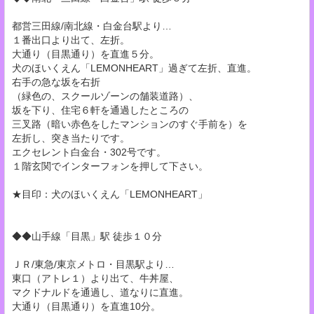
都営三田線/南北線・白金台駅より…
１番出口より出て、左折。
大通り（目黒通り）を直進５分。
犬のほいくえん「LEMONHEART」過ぎて左折、直進。
右手の急な坂を右折
（緑色の、スクールゾーンの舗装道路）、
坂を下り、住宅６軒を通過したところの
三叉路（暗い赤色をしたマンションのすぐ手前を）を
左折し、突き当たりです。
エクセレント白金台・302号です。
１階玄関でインターフォンを押して下さい。
★目印：犬のほいくえん「LEMONHEART」
◆◆山手線「目黒」駅 徒歩１０分
ＪＲ/東急/東京メトロ・目黒駅より…
東口（アトレ１）より出て、牛丼屋、
マクドナルドを通過し、道なりに直進。
大通り（目黒通り）を直進10分。