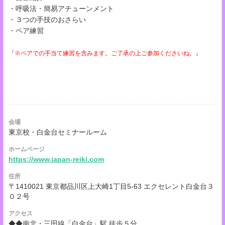
・呼吸法・簡易アチューンメント
・３つの手技のおさらい
・ペア練習
『※ペアでの手当て練習を含みます。ご了承の上ご参加くださいね。』
会場
東京校・白金台セミナールーム
ホームページ
https://www.japan-reiki.com
住所
〒1410021 東京都品川区上大崎1丁目5-63 エクセレント白金台３
０２号
アクセス
◆◆南北・三田線「白金台」駅 徒歩５分