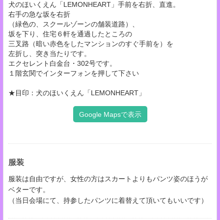
犬のほいくえん「LEMONHEART」手前を右折、直進。
右手の急な坂を右折
（緑色の、スクールゾーンの舗装道路）、
坂を下り、住宅６軒を通過したところの
三叉路（暗い赤色をしたマンションのすぐ手前を）を
左折し、突き当たりです。
エクセレント白金台・302号です。
１階玄関でインターフォンを押して下さい
★目印：犬のほいくえん「LEMONHEART」
Google Mapsで表示
服装
服装は自由ですが、女性の方はスカートよりもパンツ姿のほうが
ベターです。
（当日会場にて、持参したパンツに着替えて頂いてもいいです）