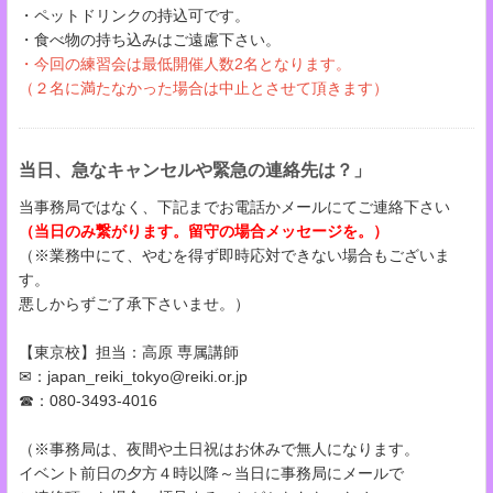
・ペットドリンクの持込可です。
・食べ物の持ち込みはご遠慮下さい。
・今回の練習会は最低開催人数2名となります。
（２名に満たなかった場合は中止とさせて頂きます​​​​​）
当日、急なキャンセルや緊急の連絡先は？」
当事務局ではなく、下記までお電話かメールにてご連絡下さい
（当日のみ繋がります。留守の場合メッセージを。）
（※業務中にて、やむを得ず即時応対できない場合もございま
す。
悪しからずご了承下さいませ。）
【東京校】担当：高原 専属講師
✉：japan_reiki_tokyo@reiki.or.jp
☎：080-3493-4016
（※事務局は、夜間や土日祝はお休みで無人になります。
イベント前日の夕方４時以降～当日に事務局にメールで