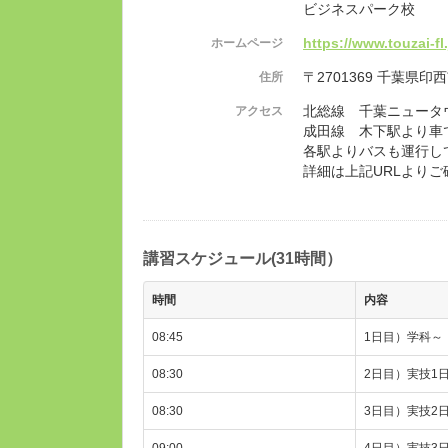
ビジネスパーク校
https://www.touzai-fl.
ホームページ
〒2701369 千葉県印西
住所
北総線 千葉ニュータ
アクセス
成田線 木下駅より
各駅よりバスも運行し
詳細は上記URLより
講習スケジュール(31時間）
時間
内容
08:45
1日目）学科～
08:30
2日目）実技1日
08:30
3日目）実技2日
09:00
4日目）実技3