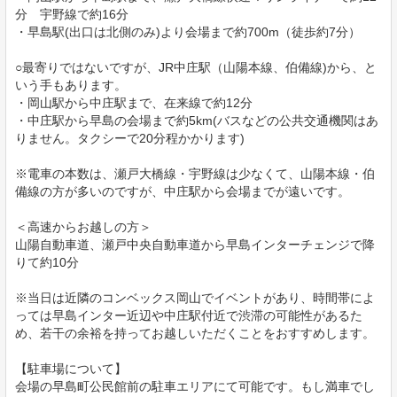
分 宇野線で約16分
・早島駅(出口は北側のみ)より会場まで約700m（徒歩約7分）
○最寄りではないですが、JR中庄駅（山陽本線、伯備線)から、と
いう手もあります。
・岡山駅から中庄駅まで、在来線で約12分
・中庄駅から早島の会場まで約5km(バスなどの公共交通機関はあ
りません。タクシーで20分程かかります)
※電車の本数は、瀬戸大橋線・宇野線は少なくて、山陽本線・伯
備線の方が多いのですが、中庄駅から会場までが遠いです。
＜高速からお越しの方＞
山陽自動車道、瀬戸中央自動車道から早島インターチェンジで降
りて約10分
※当日は近隣のコンベックス岡山でイベントがあり、時間帯によ
っては早島インター近辺や中庄駅付近で渋滞の可能性があるた
め、若干の余裕を持ってお越しいただくことをおすすめします。
【駐車場について】
会場の早島町公民館前の駐車エリアにて可能です。もし満車でし