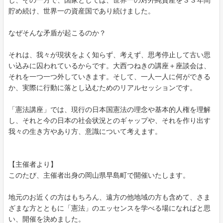
し、その一方で、国家としては、世界一の対外純資産を３３年間
貯め続け、世界一の資産国であり続けました。
なぜそんな矛盾が起こるのか？
それは、我々が現状をよく知らず、考えず、思考停止して古い思
い込みに囚われているからです。大西つねきの講座＋座談会は、
それを一つ一つ外していきます。そして、一人一人に何ができる
か、実際に行動に落とし込むためのリアルセッションです。
「憲法講座」では、現行の日本国憲法の理念や基本的人権を理解
し、それと今の日本の社会状況とのギャップや、それを作り出す
我々の生き方やあり方、意識について考えます。
【主催者より】
このたび、主催者出身の岡山県早島町で開催いたします。
地元のお近くの方はもちろん、遠方の他地域の方も含めて、さま
ざまな方とともに「憲法」のエッセンスを学べる場になればと思
い、開催を決めました。