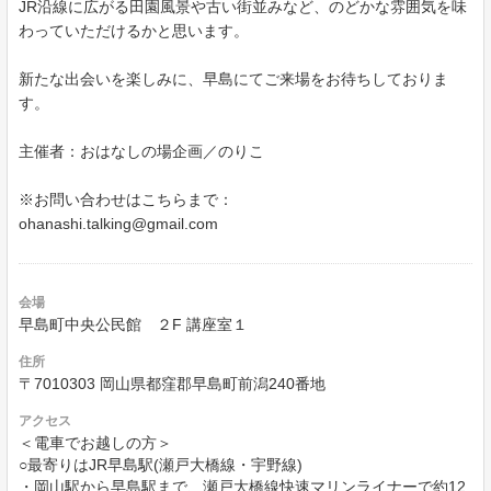
JR沿線に広がる田園風景や古い街並みなど、のどかな雰囲気を味
わっていただけるかと思います。
新たな出会いを楽しみに、早島にてご来場をお待ちしておりま
す。
主催者：おはなしの場企画／のりこ
※お問い合わせはこちらまで：
ohanashi.talking@gmail.com
会場
早島町中央公民館 ２F 講座室１
住所
〒7010303 岡山県都窪郡早島町前潟240番地
アクセス
＜電車でお越しの方＞
○最寄りはJR早島駅(瀬戸大橋線・宇野線)
・岡山駅から早島駅まで、瀬戸大橋線快速マリンライナーで約12