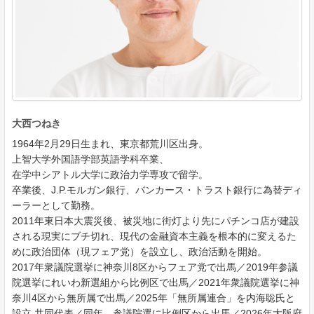
大西つねき
1964年2月29日生まれ、東京都荒川区出身。
上智大学外国語学部英語学科卒業、
在学中シアトル大学に政治力学専攻で留学。
卒業後、J.P.モルガン銀行、バンカース・トラスト銀行に為替ディ
ーラーとして勤務。
2011年東日本大震災後、被災地に街灯より先にパチンコ店が建設
される現実にブチ切れ、現代の金融資本主義を根本的に変えるた
めに政治団体（現フェア党）を設立し、政治活動を開始。
2017年衆議院選挙に神奈川8区からフェア党で出馬／2019年参議
院選挙にれいわ新選組から比例区で出馬／2021年衆議院選挙に神
奈川4区から無所属で出馬／2025年「無所属連合」を内海聡氏と
設立 共同代表／同年、参議院選に比例区から出馬／2026年大阪府