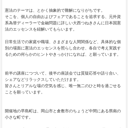
憲法のテーマは、とかく抽象的で難解になりがちです。
そこを、個人の自由およびフェアであることを追求する、元外資
系為替ディーラーで金融問題に詳しい大西つねきさんに日本国憲
法のエッセンスを紐解いてもらいます。
日常生活での家庭や職場、さまざまな人間関係など、具体的な個
別の場面に憲法のエッセンスを照らし合わせ、各自で考え実践す
るための何らかのヒントやきっかけになれば、と願っています。
前半の講座につづいて、後半の座談会では質疑応答や語り合い、
シェアなどリラックスしていただけます。
皆さんとリアルな場の空気を感じ、唯一無二のひと時を過ごせる
ことを願っています。
開催地の早島町は、岡山市と倉敷市のちょうど中間にある県南の
小さな町です。