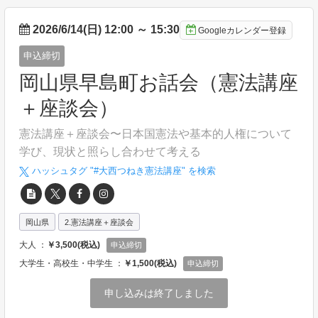
2026/6/14(日) 12:00
～
15:30
Googleカレンダー登録
申込締切
岡山県早島町お話会（憲法講座
＋座談会）
憲法講座＋座談会〜日本国憲法や基本的人権について
学び、現状と照らし合わせて考える
ハッシュタグ "#
大西つねき憲法講座
" を検索
岡山県
2.憲法講座＋座談会
大人 ：
￥3,500(税込)
申込締切
大学生・高校生・中学生 ：
￥1,500(税込)
申込締切
申し込みは終了しました