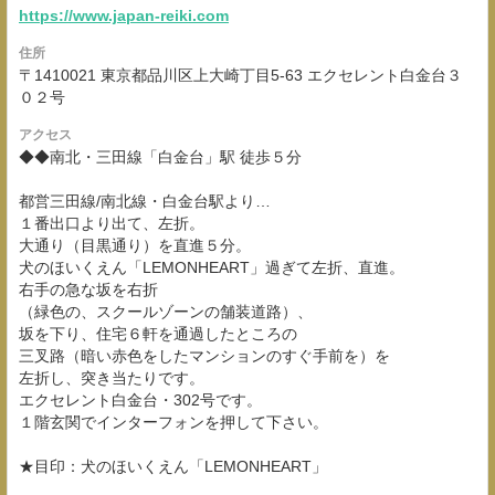
https://www.japan-reiki.com
住所
〒1410021 東京都品川区上大崎丁目5-63 エクセレント白金台３
０２号
アクセス
◆◆南北・三田線「白金台」駅 徒歩５分
都営三田線/南北線・白金台駅より…
１番出口より出て、左折。
大通り（目黒通り）を直進５分。
犬のほいくえん「LEMONHEART」過ぎて左折、直進。
右手の急な坂を右折
（緑色の、スクールゾーンの舗装道路）、
坂を下り、住宅６軒を通過したところの
三叉路（暗い赤色をしたマンションのすぐ手前を）を
左折し、突き当たりです。
エクセレント白金台・302号です。
１階玄関でインターフォンを押して下さい。
★目印：犬のほいくえん「LEMONHEART」