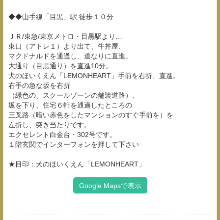
◆◆山手線「目黒」駅 徒歩１０分
ＪＲ/東急/東京メトロ・目黒駅より…
東口（アトレ１）より出て、牛丼屋、
マクドナルドを通過し、道なりに直進。
大通り（目黒通り）を直進10分。
犬のほいくえん「LEMONHEART」手前を右折、直進。
右手の急な坂を右折
（緑色の、スクールゾーンの舗装道路）、
坂を下り、住宅６軒を通過したところの
三叉路（暗い赤色をしたマンションのすぐ手前を）を
左折し、突き当たりです。
エクセレント白金台・302号です。
１階玄関でインターフォンを押して下さい
★目印：犬のほいくえん「LEMONHEART」
Google Mapsで表示