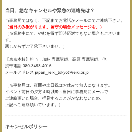
当日、急なキャンセルや緊急の連絡先は？
当事務局ではなく、下記までお電話かメールにてご連絡下さい。
（当日のみ繋がります。留守の場合メッセージを。）
（※業務中にて、やむを得ず即時応対できない場合もございま
す。
悪しからずご了承下さいませ。）
【東京本校】担当：加納 専属講師、高原 専属講師、他
携帯電話 080-3493-4016
メールアドレス japan_reiki_tokyo@reiki.or.jp
（※事務局は、夜間や土日祝はお休みで無人になります。
イベント前日の夕方４時以降～当日に事務局にメールで
ご連絡頂いた場合、拝見することがかなわないため、
上記へご連絡頂いています。）
キャンセルポリシー