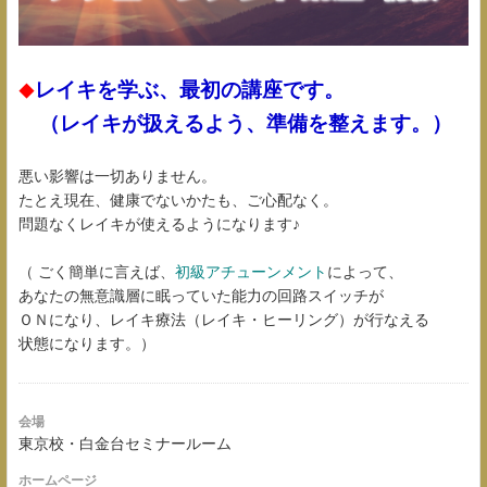
レイキを学ぶ、最初の講座です。
◆
（レイキが扱えるよう、準備を整えます。）
悪い影響は一切ありません。
たとえ現在、健康でないかたも、ご心配なく。
問題なくレイキが使えるようになります♪
（ ごく簡単に言えば、
初級アチューンメント
によって、
あなたの無意識層に眠っていた能力の回路スイッチが
ＯＮになり、レイキ療法（レイキ・ヒーリング）が行なえる
状態になります。）
会場
東京校・白金台セミナールーム
ホームページ