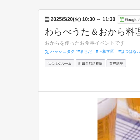
2025/5/20(火) 10:30
～
11:30
Googl
わらべうた＆おから料
おからを使ったお食事イベントです
ハッシュタグ "#
まちだ #正和学園 #はつはなル
はつはなルーム
町田自然幼稚園
育児講座