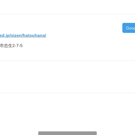
Goo
ed.jp/sizen/hatsuhana/
市忠生2-7-5