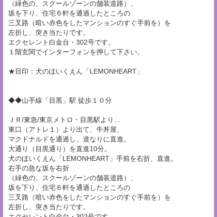
（緑色の、スクールゾーンの舗装道路）、
坂を下り、住宅６軒を通過したところの
三叉路（暗い赤色をしたマンションのすぐ手前を）を
左折し、突き当たりです。
エクセレント白金台・302号です。
１階玄関でインターフォンを押して下さい。
★目印：犬のほいくえん「LEMONHEART」
◆◆山手線「目黒」駅 徒歩１０分
ＪＲ/東急/東京メトロ・目黒駅より…
東口（アトレ１）より出て、牛丼屋、
マクドナルドを通過し、道なりに直進。
大通り（目黒通り）を直進10分。
犬のほいくえん「LEMONHEART」手前を右折、直進。
右手の急な坂を右折
（緑色の、スクールゾーンの舗装道路）、
坂を下り、住宅６軒を通過したところの
三叉路（暗い赤色をしたマンションのすぐ手前を）を
左折し、突き当たりです。
エクセレント白金台・302号です。