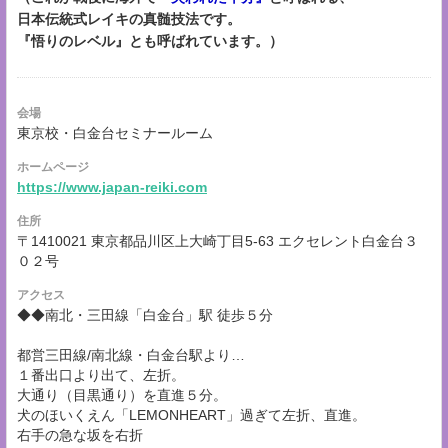
日本伝統式レイキの真髄技法です。
『悟りのレベル』とも呼ばれています。）
会場
東京校・白金台セミナールーム
ホームページ
https://www.japan-reiki.com
住所
〒1410021 東京都品川区上大崎丁目5-63 エクセレント白金台３
０２号
アクセス
◆◆南北・三田線「白金台」駅 徒歩５分
都営三田線/南北線・白金台駅より…
１番出口より出て、左折。
大通り（目黒通り）を直進５分。
犬のほいくえん「LEMONHEART」過ぎて左折、直進。
右手の急な坂を右折