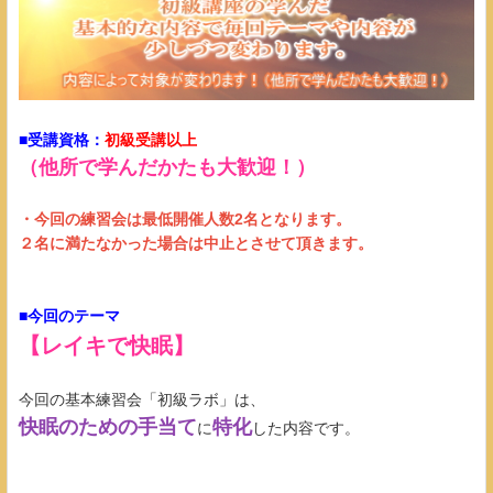
■受講資格：
初級受講以上
（他所で学んだかたも大歓迎！）
・今回の練習会は最低開催人数2名となります。
２名に満たなかった場合は中止とさせて頂きます​​​​​。
■今回のテーマ
【レイキで快眠】
今回の基本練習会「初級ラボ」は、
快眠のための手当て
特化
に
した内容です。