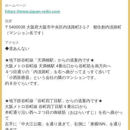
ホームページ
https://www.japan-reiki.com
住所
〒5400038 大阪府大阪市中央区内淡路町2-1-7 都住創内淡路町
（マンション名です）
アクセス
◆道あんない
★地下鉄谷町線「天満橋駅」からの道案内です★
大阪メトロ谷町線 天満橋駅 4番出口から谷町筋を南方向へ
４つ目通りの「内淡路町」を右へ曲がってまっすぐ歩いて
「小西医療器」という会社の隣のマンションです。
約８分ぐらいです。
★地下鉄谷町線「谷町四丁目駅」からの道案内です★
大阪メトロ谷町線 谷町四丁目駅４番出口から
本町通り沿い西へ２つ目の御祓筋（おはらいすじ）を右へ曲がっ
て
左手に「中大江公園」を通り過ぎて、右側に「東横INN」を通り
過ぎて