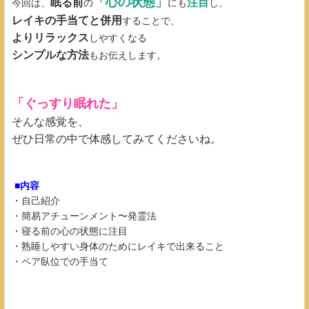
「心の状態」
眠る前
注目
今回は、
の
にも
し、
レイキの手当てと併用
することで、
よりリラックス
しやすくなる
シンプルな方法
もお伝えします。
「ぐっすり眠れた」
そんな感覚を、
ぜひ日常の中で体感してみてくださいね。
■内容
・自己紹介
・簡易アチューンメント〜発霊法
・寝る前の心の状態に注目
・熟睡しやすい身体のためにレイキで出来ること
・ペア臥位での手当て