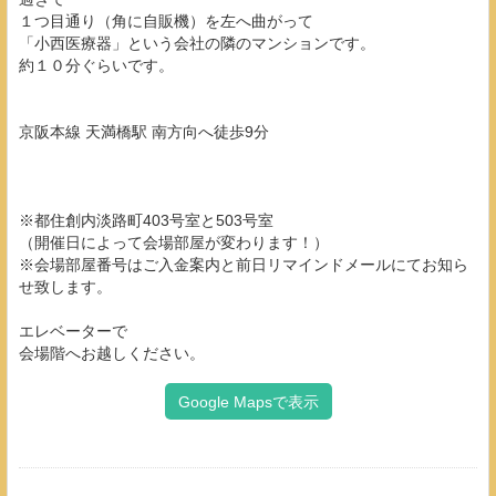
１つ目通り（角に自販機）を左へ曲がって
「小西医療器」という会社の隣のマンションです。
約１０分ぐらいです。
京阪本線 天満橋駅 南方向へ徒歩9分
※都住創内淡路町403号室と503号室
（開催日によって会場部屋が変わります！）
※会場部屋番号はご入金案内と前日リマインドメールにてお知ら
せ致します。
エレベーターで
会場階へお越しください。
Google Mapsで表示