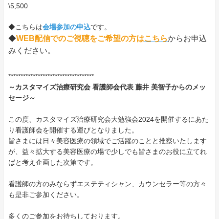
\5,500
◆こちらは
会場参加の申込
です。
◆
WEB配信でのご視聴をご希望の方は
こちら
からお申込
みください。
***********************************
～カスタマイズ治療研究会 看護師会代表 藤井 美智子からのメッ
セージ～
この度、カスタマイズ治療研究会大勉強会2024を開催するにあた
り看護師会を開催する運びとなりました。
皆さまには日々美容医療の領域でご活躍のことと推察いたします
が、益々拡大する美容医療の場で少しでも皆さまのお役に立てれ
ばと考え企画した次第です。
看護師の方のみならずエステティシャン、カウンセラー等の方々
も是非ご参加ください。
多くのご参加をお待ちしております。