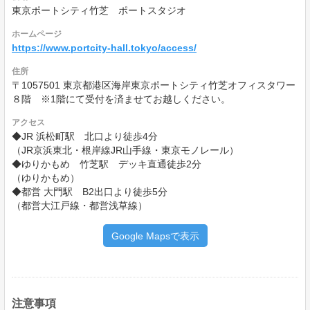
東京ポートシティ竹芝 ポートスタジオ
ホームページ
https://www.portcity-hall.tokyo/access/
住所
〒1057501 東京都港区海岸東京ポートシティ竹芝オフィスタワー
８階 ※1階にて受付を済ませてお越しください。
アクセス
◆JR 浜松町駅 北口より徒歩4分
（JR京浜東北・根岸線JR山手線・東京モノレール）
◆ゆりかもめ 竹芝駅 デッキ直通徒歩2分
（ゆりかもめ）
◆都営 大門駅 B2出口より徒歩5分
（都営大江戸線・都営浅草線）
Google Mapsで表示
注意事項