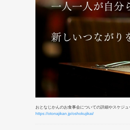
おとなじかんのお食事会についての詳細やスケジュ
https://otonajikan.jp/oshokujikai/