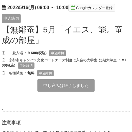
2022/5/16(月) 09:00
～
10:00
Googleカレンダー登録
申込締切
【無鄰菴】5月「イエス、能。竜
成の部屋」
① 一般入場 ：
￥600(税込)
申込締切
② 京都市キャンパス文化パートナーズ制度に入会の大学生･短期大学生 ：
￥1
00(税込)
申込締切
③ 各種減免 ：
無料
申込締切
申し込みは終了しました
.
注意事項