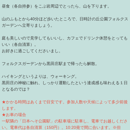
昼食（各自持参）をこぶ岩周辺でとったら、山を下ります。
山のふもとから40分ほど歩いたところで、日時計の丘公園フォルクス
ガーデンへ立寄りましょう。
庭も美しいので見学してもいいし、カフェでドリンク休憩をとっても
いい（各自清算）。
お好きに過ごしてくださいまし。
フォルクスガーデンから黒田庄駅まで帰ったら解散。
ハイキングというよりは、ウォーキング。
黒田庄の神秘に触れ、しっかり運動したという達成感も味わえる１日
となるのでは？
★かかる時間はあくまで目安です。参加人数や天候によって多少前後
します。
★お車の場合
一駅隣の「日本へそ公園駅」の駐車場に駐車し、電車でお越しくださ
い。電車代は各自清算（150円）。10:20発で間に合います。※但