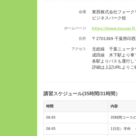
東西株式会社フォーク
会場
ビジネスパーク校
https://www.touzai-fl.
ホームページ
〒2701369 千葉県印西
住所
北総線 千葉ニュータ
アクセス
成田線 木下駅より
各駅よりバスも運行し
詳細は上記URLより
講習スケジュール(35時間/31時間）
時間
内容
08:45
35時間コース
08:45
1日目）学科 