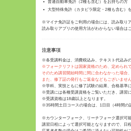
普通自動車免許（2種も含む）をお持ちの方
大型特殊免許（カタピラ限定・2種も含む）
※マイナ免許証をご利用の場合には、読み取り
読み取りアプリの使用方法がわからない場合は
注意事項
※各受講料金は、消費税込み、テキスト代込み
※フォークリフトは国家資格のため、定められ
そのため講習開始時間に間に合わなかった場合
また、修了証の発行もご返金などもございませ
※学科、実技ともに修了試験の結果、合格基準
※受講には各種受講資格をご覧いただき、講習
※受講資格は18歳以上となります。
※35時間土日コースの場合は、1日目（4時間
※カウンターフォーク、リーチフォーク選択可
講習日程によって選択可能となりますので、日
応募者多数の場合はご希望に添えない可能性が