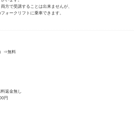
、両方で受講することは出来ませんが、
のフォークリフトに乗車できます。
）⇒無料
講料返金無し
00円
。