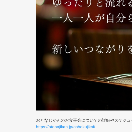
おとなじかんのお食事会についての詳細やスケジュ
https://otonajikan.jp/oshokujikai/