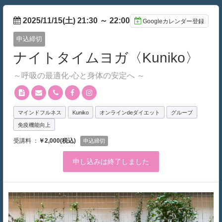
2025/11/15(土) 21:30
～
22:00
Googleカレンダー登録
申込締切
ナイトタイムヨガ〈Kuniko〉
～呼吸の最適化-心と身体の安定へ ～
マインドフルネス
Kuniko
オンラインdeダイエット
グループ
免疫機能向上
受講料 ：
￥2,000(税込)
申込締切
申し込みは終了しました