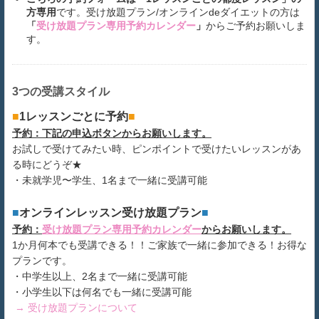
方専用
です。受け放題プラン/オンラインdeダイエットの方は
「
受け放題プラン専用予約カレンダー
」
からご予約
お願いしま
す。
3つの受講スタイル
■
1レッスンごとに予約
■
予約：下記の申込ボタンからお願いします。
お試しで受けてみたい時、ピンポイントで受けたいレッスンがあ
る時にどうぞ★
・未就学児〜学生、1名まで一緒に受講可能
■
オンラインレッスン受け放題プラン
■
予約：
受け放題プラン専用予約カレンダー
からお願いします。
1か月何本でも受講できる！！ご家族で一緒に参加できる！お得な
プランです。
・中学生以上、2名まで一緒に受講可能
・小学生以下は何名でも一緒に受講可能
→ 受け放題プランについて