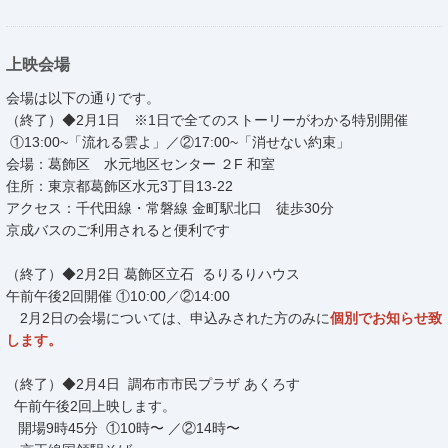
上映会場
会場は以下の通りです。
（終了）◆2月1日 ※1日で全てのストーリーがわかる特別開催
①13:00~「流れる雲よ」／②17:00~「消せない約束」
会場：葛飾区 水元地区センター ２F 和室
住所：東京都葛飾区水元3丁目13-22
アクセス：千代田線・常磐線 金町駅北口 徒歩30分
京成バスのご利用されると便利です
（終了）◆2月2日 葛飾区立石 るりるりハウス
午前午後2回開催 ①10:00／②14:00
2月2日の会場については、申込みされた方のみに
個別でお知らせ致
します。
（終了）◆2月4日 調布市市民プラザ あくろす
午前午後2回上映します。
開場9時45分 ①10時〜 ／②14時〜