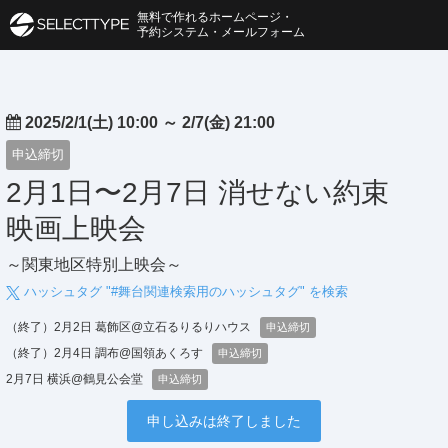
無料で作れるホームページ・
予約システム・メールフォーム
2025/2/1(土) 10:00
～
2/7(金) 21:00
申込締切
2月1日〜2月7日 消せない約束
映画上映会
～関東地区特別上映会～
ハッシュタグ "#
舞台関連検索用のハッシュタグ
" を検索
（終了）2月2日 葛飾区@立石るりるりハウス
申込締切
（終了）2月4日 調布@国領あくろす
申込締切
2月7日 横浜@鶴見公会堂
申込締切
申し込みは終了しました