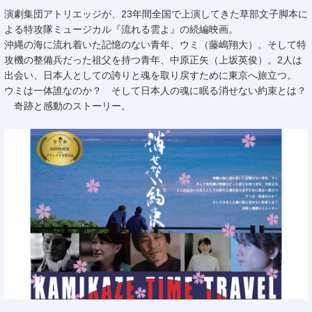
演劇集団アトリエッジが、23年間全国で上演してきた草部文子脚本に
よる特攻隊ミュージカル『流れる雲よ』の続編映画。
沖縄の海に流れ着いた記憶のない青年、ウミ（藤嶋翔大）。そして特
攻機の整備兵だった祖父を持つ青年、中原正矢（上坂英俊）。2人は
出会い、日本人としての誇りと魂を取り戻すために東京へ旅立つ。
ウミは一体誰なのか？ そして日本人の魂に眠る消せない約束とは？
奇跡と感動のストーリー。