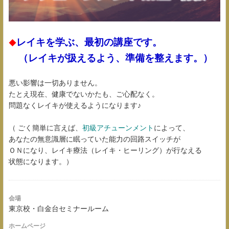
レイキを学ぶ、最初の講座です。
◆
（レイキが扱えるよう、準備を整えます。）
悪い影響は一切ありません。
たとえ現在、健康でないかたも、ご心配なく。
問題なくレイキが使えるようになります♪
（ ごく簡単に言えば、
初級アチューンメント
によって、
あなたの無意識層に眠っていた能力の回路スイッチが
ＯＮになり、レイキ療法（レイキ・ヒーリング）が行なえる
状態になります。）
会場
東京校・白金台セミナールーム
ホームページ