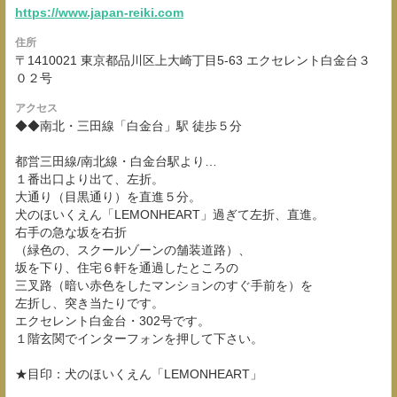
https://www.japan-reiki.com
住所
〒1410021 東京都品川区上大崎丁目5-63 エクセレント白金台３
０２号
アクセス
◆◆南北・三田線「白金台」駅 徒歩５分
都営三田線/南北線・白金台駅より…
１番出口より出て、左折。
大通り（目黒通り）を直進５分。
犬のほいくえん「LEMONHEART」過ぎて左折、直進。
右手の急な坂を右折
（緑色の、スクールゾーンの舗装道路）、
坂を下り、住宅６軒を通過したところの
三叉路（暗い赤色をしたマンションのすぐ手前を）を
左折し、突き当たりです。
エクセレント白金台・302号です。
１階玄関でインターフォンを押して下さい。
★目印：犬のほいくえん「LEMONHEART」