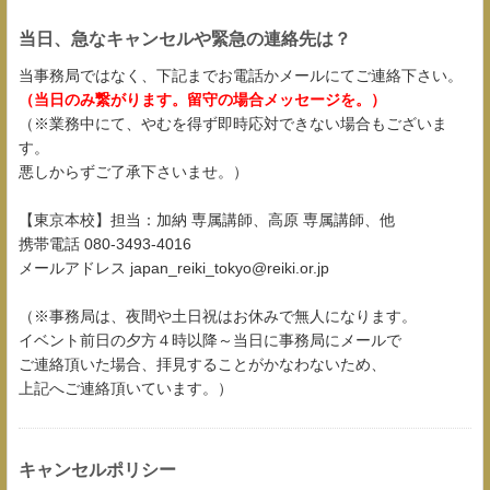
当日、急なキャンセルや緊急の連絡先は？
当事務局ではなく、下記までお電話かメールにてご連絡下さい。
（当日のみ繋がります。留守の場合メッセージを。）
（※業務中にて、やむを得ず即時応対できない場合もございま
す。
悪しからずご了承下さいませ。）
【東京本校】担当：加納 専属講師、高原 専属講師、他
携帯電話 080-3493-4016
メールアドレス japan_reiki_tokyo@reiki.or.jp
（※事務局は、夜間や土日祝はお休みで無人になります。
イベント前日の夕方４時以降～当日に事務局にメールで
ご連絡頂いた場合、拝見することがかなわないため、
上記へご連絡頂いています。）
キャンセルポリシー