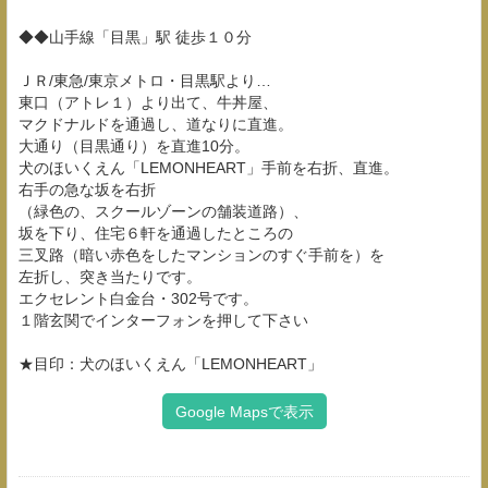
◆◆山手線「目黒」駅 徒歩１０分
ＪＲ/東急/東京メトロ・目黒駅より…
東口（アトレ１）より出て、牛丼屋、
マクドナルドを通過し、道なりに直進。
大通り（目黒通り）を直進10分。
犬のほいくえん「LEMONHEART」手前を右折、直進。
右手の急な坂を右折
（緑色の、スクールゾーンの舗装道路）、
坂を下り、住宅６軒を通過したところの
三叉路（暗い赤色をしたマンションのすぐ手前を）を
左折し、突き当たりです。
エクセレント白金台・302号です。
１階玄関でインターフォンを押して下さい
★目印：犬のほいくえん「LEMONHEART」
Google Mapsで表示