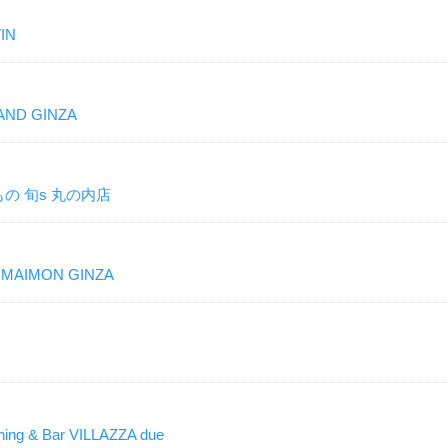
IN
ND GINZA
の 旬s 丸の内店
IMON GINZA
 & Bar VILLAZZA due