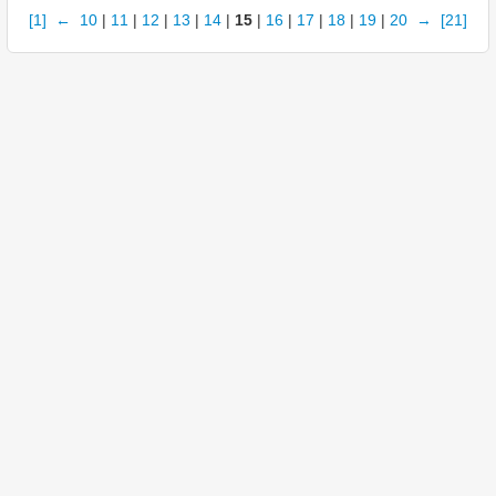
[1]
←
10
|
11
|
12
|
13
|
14
|
15
|
16
|
17
|
18
|
19
|
20
→
[21]