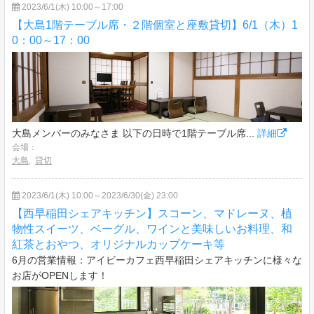
2023/6/1(木) 10:00～17:00
【大島1階テーブル席・２階個室と座敷貸切】6/1（木）1
0：00～17：00
大島メンバーのみなさま 以下の日時で1階テーブル席...
詳細
会場：
大島
,
貸切
2023/6/1(木) 10:00～2023/6/30(金) 23:00
【西早稲田シェアキッチン】スコーン、マドレーヌ、植
物性スイーツ、ベーグル、ワインと美味しいお料理、和
紅茶とおやつ、オリジナルカップケーキ等
6月の営業情報：アイビーカフェ西早稲田シェアキッチンに様々な
お店がOPENします！