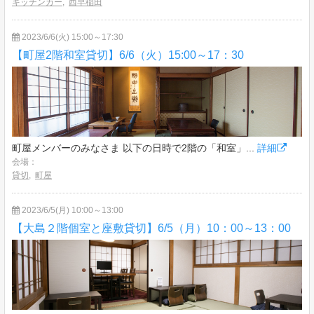
キッチンカー
,
西早稲田
2023/6/6(火) 15:00～17:30
【町屋2階和室貸切】6/6（火）15:00～17：30
町屋メンバーのみなさま 以下の日時で2階の「和室」...
詳細
会場：
貸切
,
町屋
2023/6/5(月) 10:00～13:00
【大島２階個室と座敷貸切】6/5（月）10：00～13：00