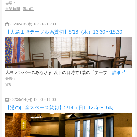
会場：
営業時間
,
溝の口
2023/5/18(木) 13:30～15:30
【大島１階テーブル席貸切】5/18（木）13:30〜15:30
大島メンバーのみなさま 以下の日時で1階の「テーブ...
詳細
会場：
貸切
2023/5/14(日) 12:00～16:00
【溝の口全スペース貸切】5/14（日）12時〜16時