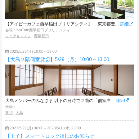
【アイビーカフェ西早稲田ブリリアシティ】 東京都豊...
詳細
会場：ivyCafe西早稲田ブリリアシティ
シェアキッチン
,
西早稲田
2023/5/29(月) 10:00～13:00
【大島２階個室貸切】5/29（月）10:00～13:00
大島メンバーのみなさま 以下の日時で２階の「個室席...
詳細
会場：
貸切
,
大島
2023/5/29(月) 06:00～2023/5/31(水) 23:00
【王子】スマートロック復旧のお知らせ