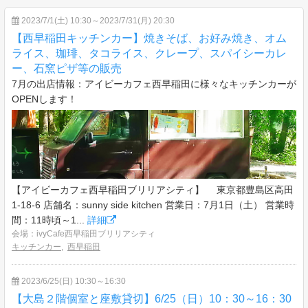
2023/7/1(土) 10:30～2023/7/31(月) 20:30
【西早稲田キッチンカー】焼きそば、お好み焼き、オム
ライス、珈琲、タコライス、クレープ、スパイシーカレ
ー、石窯ピザ等の販売
7月の出店情報：アイビーカフェ西早稲田に様々なキッチンカーが
OPENします！
【アイビーカフェ西早稲田ブリリアシティ】 東京都豊島区高田
1-18-6 店舗名：sunny side kitchen 営業日：7月1日（土） 営業時
間：11時頃～1...
詳細
会場：ivyCafe西早稲田ブリリアシティ
キッチンカー
,
西早稲田
2023/6/25(日) 10:30～16:30
【大島２階個室と座敷貸切】6/25（日）10：30～16：30