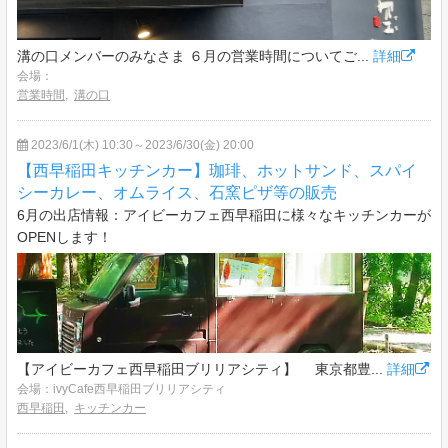
溝の口メンバーのみなさま ６月の営業時間についてご...
詳細
会場：
営業時間
,
溝の口
2023/6/1(木) 10:30～2023/6/30(金) 20:00
【西早稲田キッチンカー】珈琲、ホットサンド、スパイ
シーカレー、オムライス、石窯ピザ等の販売
6月の出店情報：アイビーカフェ西早稲田に様々なキッチンカーが
OPENします！
【アイビーカフェ西早稲田ブリリアシティ】 東京都豊...
詳細
会場：ivyCafe西早稲田ブリリアシティ
西早稲田
,
キッチンカー