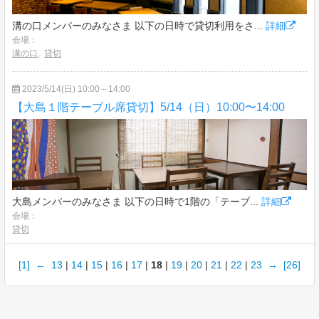
溝の口メンバーのみなさま 以下の日時で貸切利用をさ...
詳細
会場：
溝の口
,
貸切
2023/5/14(日) 10:00～14:00
【大島１階テーブル席貸切】5/14（日）10:00〜14:00
大島メンバーのみなさま 以下の日時で1階の「テーブ...
詳細
会場：
貸切
[1]
←
13
|
14
|
15
|
16
|
17
|
18
|
19
|
20
|
21
|
22
|
23
→
[26]