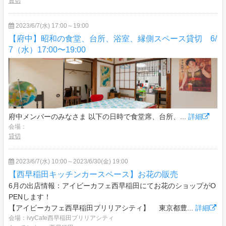
貸切
2023/6/7(水) 17:00～19:00
【府中】昭和の食堂、台所、浴室、縁側スペース貸切 6/
7（水）17:00〜19:00
府中メンバーのみなさま 以下の日時で食堂席、台所、...
詳細
会場：
貸切
2023/6/7(水) 10:00～2023/6/30(金) 19:00
【西早稲田キッチンカースペース】お花の販売
6月の出店情報：アイビーカフェ西早稲田にてお花のショップがO
PENします！
【アイビーカフェ西早稲田ブリリアシティ】 東京都豊...
詳細
会場：ivyCafe西早稲田ブリリアシティ