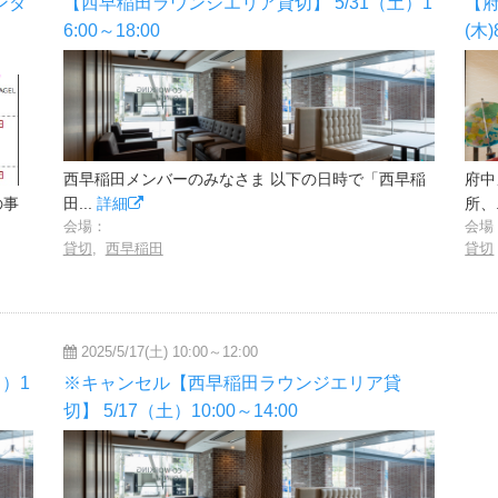
ンダ
【西早稲田ラウンジエリア貸切】 5/31（土）1
【府
6:00～18:00
(木)
西早稲田メンバーのみなさま 以下の日時で「西早稲
府中
の事
田...
詳細
所、.
会場：
会場
貸切
,
西早稲田
貸切
2025/5/17(土) 10:00～12:00
）1
※キャンセル【西早稲田ラウンジエリア貸
切】 5/17（土）10:00～14:00