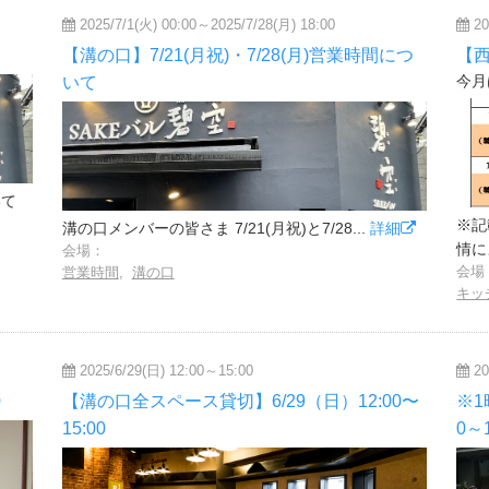
2025/7/1(火) 00:00～2025/7/28(月) 18:00
20
【溝の口】7/21(月祝)・7/28(月)営業時間につ
【
今月
いて
いて
※記
溝の口メンバーの皆さま 7/21(月祝)と7/28...
詳細
情に
会場：
会場
営業時間
,
溝の口
キッ
2025/6/29(日) 12:00～15:00
20
0
【溝の口全スペース貸切】6/29（日）12:00〜
※1
15:00
0～