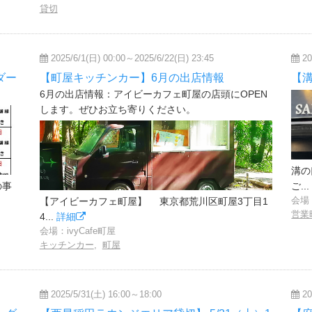
貸切
2025/6/1(日) 00:00～2025/6/22(日) 23:45
20
ダー
【町屋キッチンカー】6月の出店情報
【
6月の出店情報：アイビーカフェ町屋の店頭にOPEN
します。ぜひお立ち寄りください。
溝の
の事
ご..
会場
【アイビーカフェ町屋】 東京都荒川区町屋3丁目1
営業
4...
詳細
会場：ivyCafe町屋
キッチンカー
,
町屋
2025/5/31(土) 16:00～18:00
20