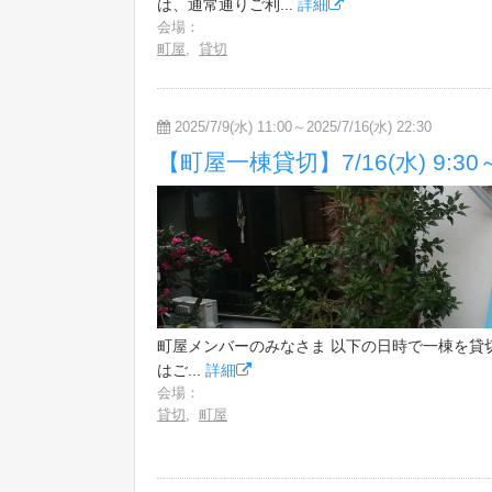
は、通常通りご利...
詳細
会場：
町屋
,
貸切
2025/7/9(水) 11:00～2025/7/16(水) 22:30
【町屋一棟貸切】7/16(水) 9:3
町屋メンバーのみなさま 以下の日時で一棟を貸
はご...
詳細
会場：
貸切
,
町屋