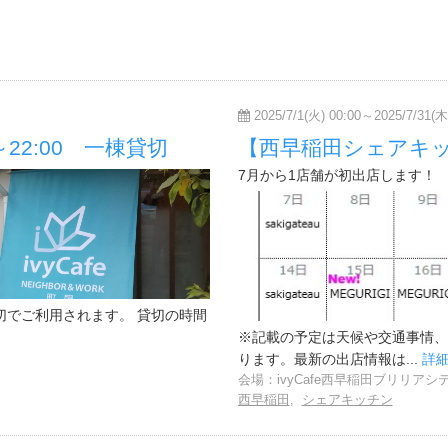
2025/7/1(火) 00:00～2025/7/31(木)
0～22:00 一棟貸切
【西早稲田シェアキ
7月から1店舗が初出店します！
切でご利用されます。 貸切の時間
※記載の予定は天候や交通事情、
ります。最新の出店情報は...
詳
会場：ivyCafe西早稲田ブリリアシ
西早稲田
,
シェアキッチン