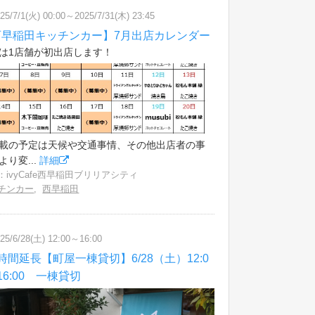
25/7/1(火) 00:00～2025/7/31(木) 23:45
西早稲田キッチンカー】7月出店カレンダー
は1店舗が初出店します！
載の予定は天候や交通事情、その他出店者の事
より変...
詳細
：ivyCafe西早稲田ブリリアシティ
チンカー
,
西早稲田
25/6/28(土) 12:00～16:00
時間延長【町屋一棟貸切】6/28（土）12:0
16:00 一棟貸切