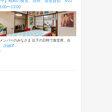
中】昭和の食堂、台所、浴室貸切 5/22
8:00〜13:00
メンバーのみなさま 以下の日時で食堂席、台
..
詳細
：