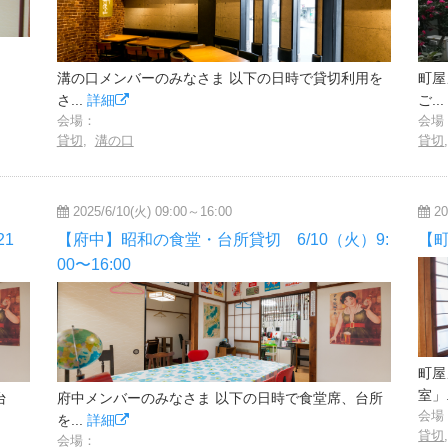
和
溝の口メンバーのみなさま 以下の日時で貸切利用を
町屋
さ...
詳細
ご..
会場：
会場
貸切
,
溝の口
貸切
2025/6/10(火) 09:00～16:00
20
1
【府中】昭和の食堂・台所貸切 6/10（火）9:
【町
00〜16:00
町屋
室」.
台
府中メンバーのみなさま 以下の日時で食堂席、台所
会場
を...
詳細
貸切
会場：