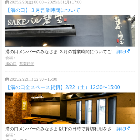
2025/2/28(金) 00:00～2025/3/31(月) 17:00
【溝の口】３月営業時間について
溝の口メンバーのみなさま ３月の営業時間についてご...
詳細
会場：
溝の口
,
営業時間
2025/2/22(土) 12:30～15:00
【溝の口全スペース貸切】2/22（土）12:30〜15:00
溝の口メンバーのみなさま 以下の日時で貸切利用をさ...
詳細
会場：