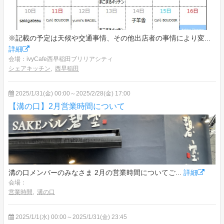
※記載の予定は天候や交通事情、その他出店者の事情により変...
詳細
会場：ivyCafe西早稲田ブリリアシティ
シェアキッチン
,
西早稲田
2025/1/31(金) 00:00～2025/2/28(金) 17:00
【溝の口】2月営業時間について
溝の口メンバーのみなさま 2月の営業時間についてご...
詳細
会場：
営業時間
,
溝の口
2025/1/1(水) 00:00～2025/1/31(金) 23:45