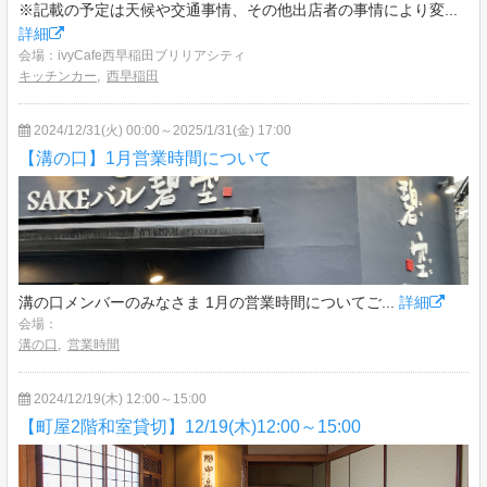
※記載の予定は天候や交通事情、その他出店者の事情により変...
詳細
会場：ivyCafe西早稲田ブリリアシティ
キッチンカー
,
西早稲田
2024/12/31(火) 00:00～2025/1/31(金) 17:00
【溝の口】1月営業時間について
溝の口メンバーのみなさま 1月の営業時間についてご...
詳細
会場：
溝の口
,
営業時間
2024/12/19(木) 12:00～15:00
【町屋2階和室貸切】12/19(木)12:00～15:00