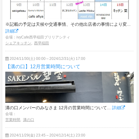
※記載の予定は天候や交通事情、その他出店者の事情により変...
詳細
会場：ivyCafe西早稲田ブリリアシティ
シェアキッチン
,
西早稲田
2024/11/30(土) 00:00～2024/12/31(火) 17:00
【溝の口】12月営業時間について
溝の口メンバーのみなさま 12月の営業時間について...
詳細
会場：
営業時間
,
溝の口
2024/11/29(金) 23:45～2024/12/14(土) 23:00