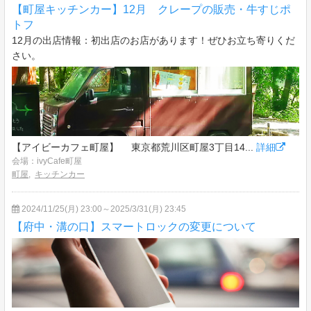
【町屋キッチンカー】12月 クレープの販売・牛すじポ
トフ
12月の出店情報：初出店のお店があります！ぜひお立ち寄りくだ
さい。
【アイビーカフェ町屋】 東京都荒川区町屋3丁目14...
詳細
会場：ivyCafe町屋
町屋
,
キッチンカー
2024/11/25(月) 23:00～2025/3/31(月) 23:45
【府中・溝の口】スマートロックの変更について