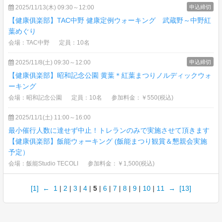
2025/11/13(木) 09:30～12:00
申込締切
【健康俱楽部】TAC中野 健康定例ウォーキング 武蔵野～中野紅
葉めぐり
会場：TAC中野
定員：10名
2025/11/8(土) 09:30～12:00
申込締切
【健康俱楽部】昭和記念公園 黄葉＊紅葉まつりノルディックウォ
ーキング
会場：昭和記念公園
定員：10名
参加料金：￥550(税込)
2025/11/1(土) 11:00～16:00
最小催行人数に達せず中止！トレランのみで実施させて頂きます
【健康俱楽部】飯能ウォーキング (飯能まつり観賞＆懇親会実施
予定）
会場：飯能Studio TECOLI
参加料金：￥1,500(税込)
[1]
←
1
|
2
|
3
|
4
|
5
|
6
|
7
|
8
|
9
|
10
|
11
→
[13]