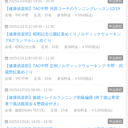
2025/12/19(金) 19:00～20:30
申込締切
【健康俱楽部】TAC中野 河原コーチのランニングレッスン12/19
会場：TAC中野
定員：20名
参加料金：￥550(税込)
2025/12/13(土) 09:30～12:30
申込締切
【健康俱楽部】昭和記念公園紅葉めぐりノルディックウォーキン
グ&グランマルシェめぐり
会場：昭和記念公園
定員：10名
参加料金：￥550(税込)
2025/12/11(木) 09:30～11:30
申込締切
【健康俱楽部】TAC中野 定例ノルディックウォーキング 中野・武
蔵野紅葉めぐり
会場：TAC中野
定員：10名
参加料金：￥550(税込)
2025/12/7(日) 08:00～12:30
申込締切
【健康俱楽部】飯能トレイルランニング初級編⑭ (終了後は希望
者で落語鑑賞会＆懇親会付き）
会場：飯能Studio TECOLI
定員：15名
参加料金：￥3,000(税込)
2025/12/3(水) 14:00～18:30
申込締切