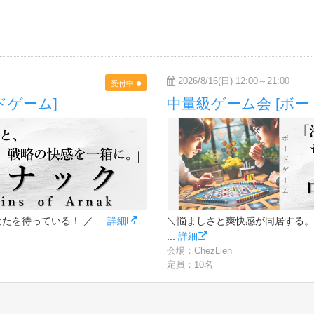
2026/8/16(日) 12:00～21:00
●
受付中
ドゲーム]
中量級ゲーム会 [ボー
を待っている！ ／ ...
詳細
＼悩ましさと爽快感が同居する。
...
詳細
会場：ChezLien
定員：10名