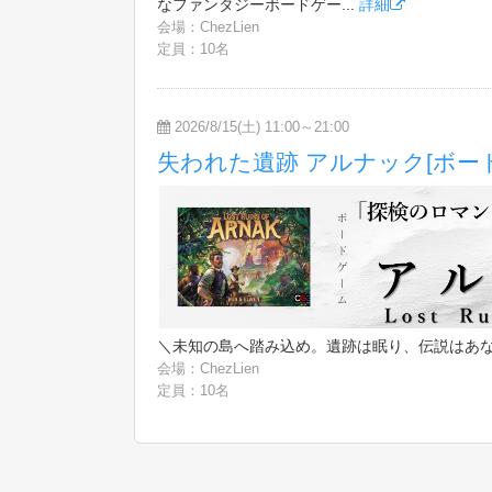
なファンタジーボードゲー...
詳細
会場：ChezLien
定員：10名
2026/8/15(土) 11:00～21:00
失われた遺跡 アルナック[ボー
＼未知の島へ踏み込め。遺跡は眠り、伝説はあなた
会場：ChezLien
定員：10名