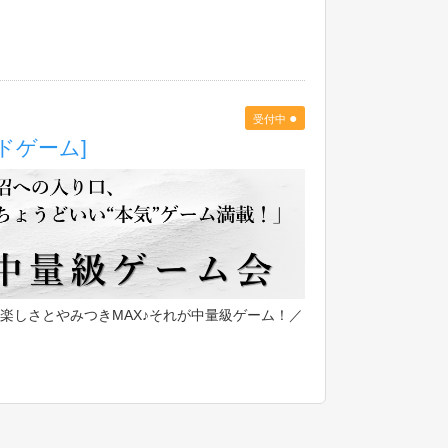
●
受付中
ドゲーム]
楽しさとやみつきMAX♪それが中量級ゲーム！／