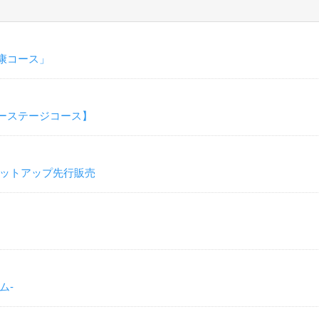
康コース」
ーステージコース】
 セットアップ先行販売
ム-