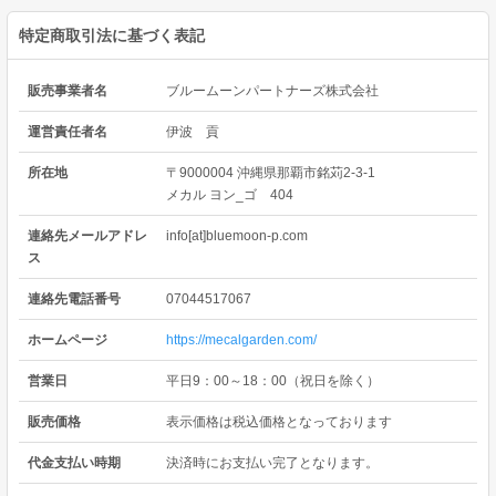
特定商取引法に基づく表記
販売事業者名
ブルームーンパートナーズ株式会社
運営責任者名
伊波 貢
所在地
〒9000004 沖縄県那覇市銘苅2-3-1
メカル ヨン_ゴ 404
連絡先メールアドレ
info[at]bluemoon-p.com
ス
連絡先電話番号
07044517067
ホームページ
https://mecalgarden.com/
営業日
平日9：00～18：00（祝日を除く）
販売価格
表示価格は税込価格となっております
代金支払い時期
決済時にお支払い完了となります。