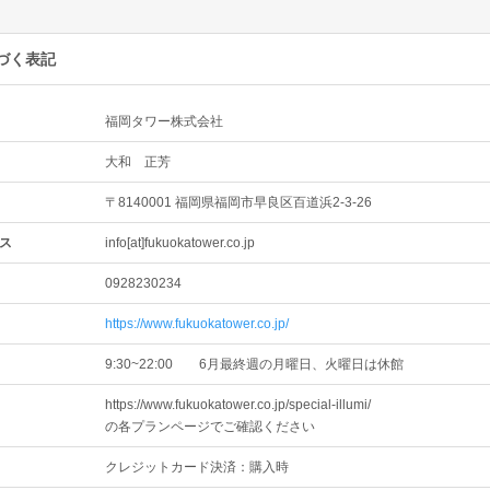
づく表記
福岡タワー株式会社
大和 正芳
〒8140001 福岡県福岡市早良区百道浜2-3-26
ス
info[at]fukuokatower.co.jp
0928230234
https://www.fukuokatower.co.jp/
9:30~22:00 6月最終週の月曜日、火曜日は休館
https://www.fukuokatower.co.jp/special-illumi/
の各プランページでご確認ください
クレジットカード決済：購入時