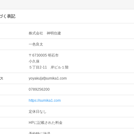
づく表記
株式会社 神明住建
一色良太
〒6730005 明石市
小久保
５丁目2-11 岸ビル１階
ス
yoyaku[at]sumika1.com
0789256200
https://sumika1.com
定休日なし
HPに記載された料金
予約時に決済