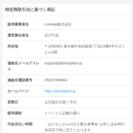
特定商取引法に基づく表記
販売事業者名
Lovinke株式会社
運営責任者名
石川千晶
所在地
〒1040061 東京都中央区銀座7丁目13番6号サガミ
ビル2階
連絡先メールアドレ
support[at]otonajikan.jp
ス
連絡先電話番号
05037009864
ホームページ
https://otonajikan.jp
営業日
土日祝日を除く平日
販売価格
イベントに記載の通り
代金支払い時期
・おとなじかんの少人数お食事会: お申し込み時の
決済完了時に完了となります。