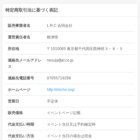
特定商取引法に基づく表記
販売事業者名
L.R.C.合同会社
運営責任者名
根津悟
所在地
〒1010065 東京都千代田区西神田３－８－５
連絡先メールアドレ
nezu[at]taf.co.jp
ス
連絡先電話番号
07055719298
ホームページ
http://shicho.org/
営業日
不定休
販売価格
イベントページ記載
代金支払い時期
イベント当日又は予約確定時
代金支払い方法
イベント当日の場合は現金