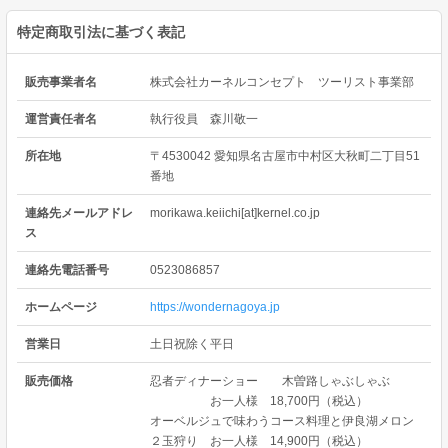
特定商取引法に基づく表記
販売事業者名
株式会社カーネルコンセプト ツーリスト事業部
運営責任者名
執行役員 森川敬一
所在地
〒4530042 愛知県名古屋市中村区大秋町二丁目51
番地
連絡先メールアドレ
morikawa.keiichi[at]kernel.co.jp
ス
連絡先電話番号
0523086857
ホームページ
https://wondernagoya.jp
営業日
土日祝除く平日
販売価格
忍者ディナーショー 木曽路しゃぶしゃぶ
お一人様 18,700円（税込）
オーベルジュで味わうコース料理と伊良湖メロン
２玉狩り お一人様 14,900円（税込）