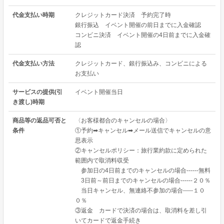
代金支払い時期
クレジットカード決済 予約完了時
銀行振込 イベント開催の前日までに入金確認
コンビニ決済 イベント開催の4日前までに入金確
認
代金支払い方法
クレジットカード、銀行振込み、コンビニによる
お支払い
サービスの提供(引
イベント開催当日
き渡し)時期
商品等の返品可否と
〈お客様都合のキャンセルの場合〉
条件
①予約➡キャンセル➡メール送信でキャンセルの意
思表示
②キャンセルポリシー：旅行業約款に定められた
範囲内で取消料収受
参加日の4日前までのキャンセルの場合------無料
3日前～前日までのキャンセルの場合------２０％
当日キャンセル、無連絡不参加の場合-----１０
０％
③返金 カードで決済の場合は、取消料を差し引
いてカードで返金手続き