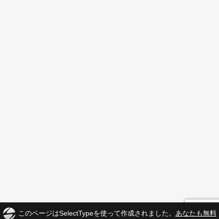
このページはSelectTypeを使って作成されました。
あなたも無料