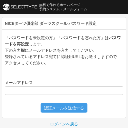
無料で作れるホームページ・
予約システム・メールフォーム
NICEダーツ倶楽部 ダーツスクール
パスワード設定
「パスワードを未設定の方」「パスワードを忘れた方」は
パスワ
ードを再設定
します。
下の入力欄にメールアドレスを入力してください。
登録されているアドレス宛てに認証用URLをお送りしますので、
アクセスしてください。
メールアドレス
認証メールを送信する
ログインへ戻る